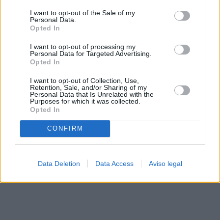
solo a este sitio web. Puede cambiar sus preferencias en
I want to opt-out of the Sale of my
cualquier momento entrando de nuevo en este sitio web o
Personal Data.
visitando nuestra política de privacidad.
Opted In
I want to opt-out of processing my
Personal Data for Targeted Advertising.
Opted In
I want to opt-out of Collection, Use,
Retention, Sale, and/or Sharing of my
Personal Data that Is Unrelated with the
Purposes for which it was collected.
Opted In
CONFIRM
Data Deletion
Data Access
Aviso legal