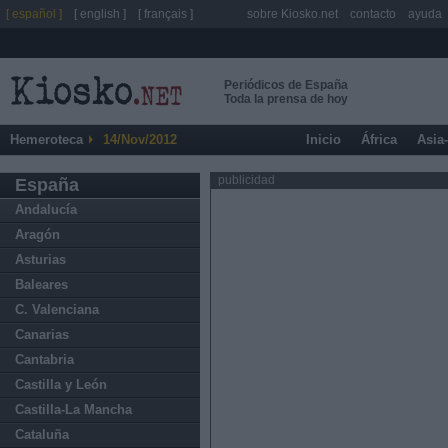
[ español ]
[ english ]
[ français ]
sobre Kiosko.net
contacto
ayuda
Periódicos de España
Toda la prensa de hoy
Hemeroteca
14/Nov/2012
Inicio
África
Asia
publicidad
España
Andalucía
Aragón
Asturias
Baleares
C. Valenciana
Canarias
Cantabria
Castilla y León
Castilla-La Mancha
Cataluña