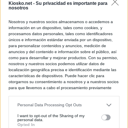
Kiosko.net -
Su privacidad es importante para
nosotros
Nosotros y nuestros socios almacenamos o accedemos a
información en un dispositivo, tales como cookies, y
procesamos datos personales, tales como identificadores
únicos e información estándar enviada por un dispositivo,
para personalizar contenidos y anuncios, medición de
anuncios y del contenido e información sobre el público, así
como para desarrollar y mejorar productos. Con su permiso,
nosotros y nuestros socios podemos utilizar datos de
localización geográfica precisa e identificación mediante las
características de dispositivos. Puede hacer clic para
otorgarnos su consentimiento a nosotros y a nuestros socios
para que llevemos a cabo el procesamiento previamente
descrito. De forma alternativa, puede acceder a información
más detallada y cambiar sus preferencias antes de otorgar o
Personal Data Processing Opt Outs
negar su consentimiento. Tenga en cuenta que algún
procesamiento de sus datos personales puede no requerir
I want to opt-out of the Sharing of my
de su consentimiento, pero usted tiene el derecho de
personal data.
rechazar tal procesamiento. Sus preferencias se aplicarán
Opted In