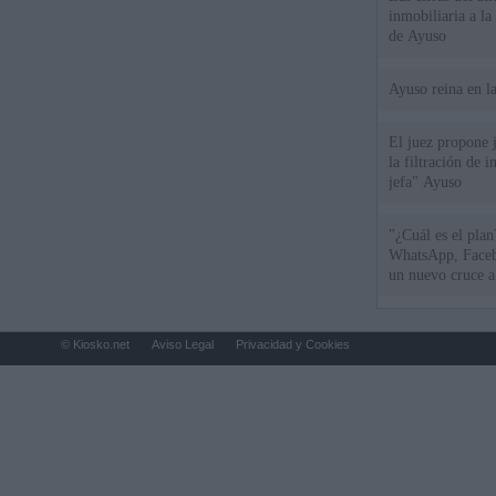
inmobiliaria a l
de Ayuso
Ayuso reina en l
El juez propone j
la filtración de i
jefa" Ayuso
"¿Cuál es el plan
WhatsApp, Faceb
un nuevo cruce a
15 de agosto
© Kiosko.net
Aviso Legal
Privacidad y Cookies