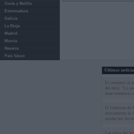
Ceuta y Melilla
Extremadura
Galicia
La Rioja
Madrid
Murcia
Navarra
País Vasco
Últimas notici
El consejero al 
del ático: "Lo q
tiene residencia o
El Gobierno de A
directamente la 
ayudas por los i
Las cifras del át