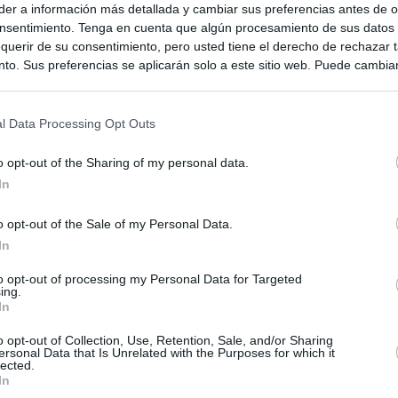
er a información más detallada y cambiar sus preferencias antes de o
nsentimiento. Tenga en cuenta que algún procesamiento de sus datos
querir de su consentimiento, pero usted tiene el derecho de rechazar t
to. Sus preferencias se aplicarán solo a este sitio web. Puede cambia
s en cualquier momento entrando de nuevo en este sitio web o visitan
privacidad.
l Data Processing Opt Outs
o opt-out of the Sharing of my personal data.
In
o opt-out of the Sale of my Personal Data.
In
to opt-out of processing my Personal Data for Targeted
ing.
In
o opt-out of Collection, Use, Retention, Sale, and/or Sharing
ersonal Data that Is Unrelated with the Purposes for which it
lected.
In