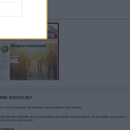
BRE KIOSKO.NET
sko.net
es la puerta de entrada a los periódicos del mundo.
ega por las portadas de los periódicos del mundo: los periódicos de tu ciudad, de tu país o
 otro extremo del mundo.
GUENOS