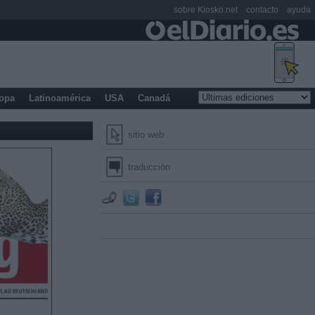
sobre Kiosko.net
contacto
ayuda
opa
Latinoamérica
USA
Canadá
sitio web
traducción