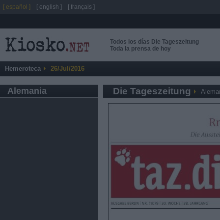
[ español ]
[ english ]
[ français ]
Todos los días Die Tageszeitung
Toda la prensa de hoy
Hemeroteca
26/Jul/2016
Alemania
Die Tageszeitung
Alema