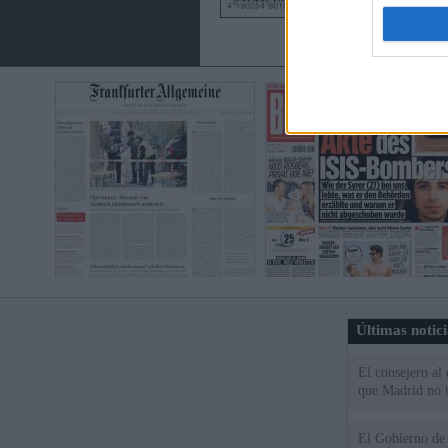
Últimas notic
El consejero al
que Madrid no ti
El Gobierno de 