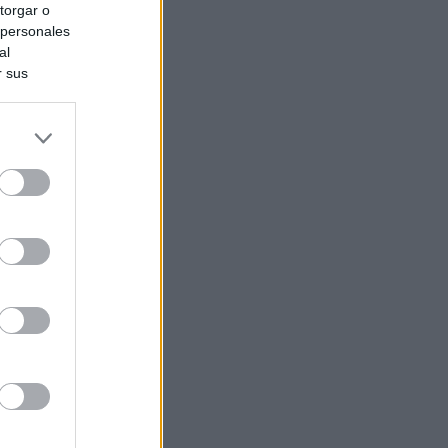
torgar o
 personales
al
r sus
do nuestra