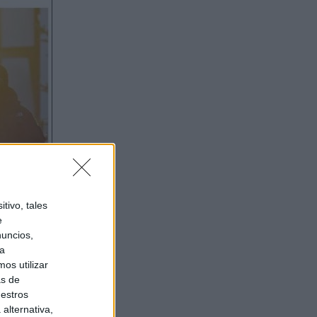
tivo, tales
e
nuncios,
ra
os utilizar
as de
uestros
alternativa,