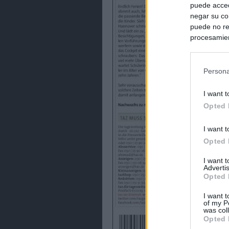
puede acced
negar su co
puede no re
procesamien
preferencia
política de 
Persona
I want t
Opted 
I want t
Opted 
I want 
Advertis
Opted 
I want t
of my P
was col
Opted 