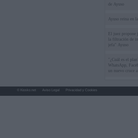
de Ayuso
Ayuso reina en l
El juez propone j
la filtración de i
jefa" Ayuso
"¿Cuál es el plan
WhatsApp, Faceb
un nuevo cruce a
15 de agosto
© Kiosko.net
Aviso Legal
Privacidad y Cookies