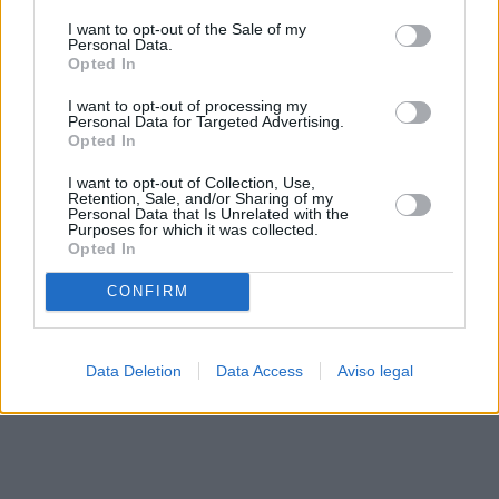
solo a este sitio web. Puede cambiar sus preferencias en
I want to opt-out of the Sale of my
cualquier momento entrando de nuevo en este sitio web o
Personal Data.
visitando nuestra política de privacidad.
Opted In
I want to opt-out of processing my
Personal Data for Targeted Advertising.
Opted In
I want to opt-out of Collection, Use,
Retention, Sale, and/or Sharing of my
Personal Data that Is Unrelated with the
Purposes for which it was collected.
Opted In
CONFIRM
Data Deletion
Data Access
Aviso legal