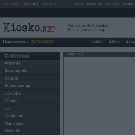
[ español ]
[ english ]
[ français ]
sobre Kiosko.net
contacto
ayuda
Periódicos de Colombia
Toda la prensa de hoy
Hemeroteca
28/Ene/2021
Inicio
África
Asia
publicidad
Colombia
Armenia
Barranquilla
Bogotá
Bucaramanga
Córdoba
Cúcuta
Cali
Cartagena
Manizales
Medellín