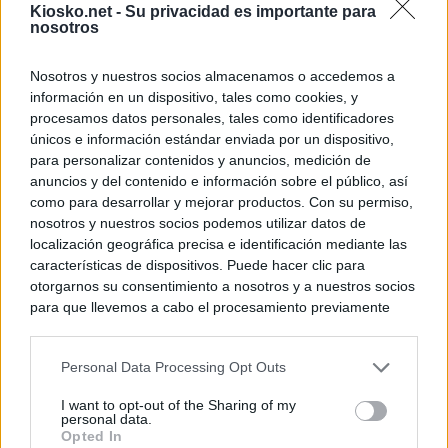
Kiosko.net -
Su privacidad es importante para
nosotros
Nosotros y nuestros socios almacenamos o accedemos a
información en un dispositivo, tales como cookies, y
procesamos datos personales, tales como identificadores
únicos e información estándar enviada por un dispositivo,
para personalizar contenidos y anuncios, medición de
anuncios y del contenido e información sobre el público, así
como para desarrollar y mejorar productos. Con su permiso,
nosotros y nuestros socios podemos utilizar datos de
localización geográfica precisa e identificación mediante las
características de dispositivos. Puede hacer clic para
otorgarnos su consentimiento a nosotros y a nuestros socios
para que llevemos a cabo el procesamiento previamente
descrito. De forma alternativa, puede acceder a información
más detallada y cambiar sus preferencias antes de otorgar o
Personal Data Processing Opt Outs
negar su consentimiento. Tenga en cuenta que algún
procesamiento de sus datos personales puede no requerir
I want to opt-out of the Sharing of my
de su consentimiento, pero usted tiene el derecho de
personal data.
rechazar tal procesamiento. Sus preferencias se aplicarán
Opted In