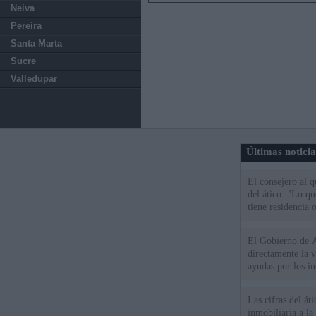
Neiva
Pereira
Santa Marta
Sucre
Valledupar
Últimas notici
El consejero al 
del ático: "Lo q
tiene residencia o
El Gobierno de A
directamente la 
ayudas por los i
Las cifras del át
inmobiliaria a l