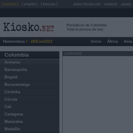
[ español ]
[ english ]
[ français ]
sobre Kiosko.net
contacto
ayuda
Periódicos de Colombia
Toda la prensa de hoy
Hemeroteca
28/Ene/2021
Inicio
África
Asia
publicidad
Colombia
Armenia
Barranquilla
Bogotá
Bucaramanga
Córdoba
Cúcuta
Cali
Cartagena
Manizales
Medellín