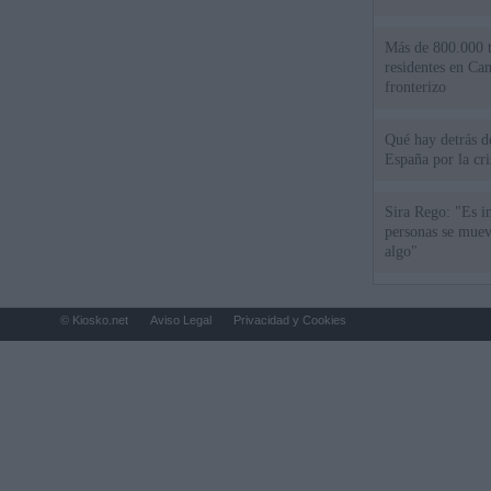
Más de 800.000 t
residentes en Can
fronterizo
Qué hay detrás d
España por la cri
Sira Rego: "Es i
personas se muev
algo"
© Kiosko.net
Aviso Legal
Privacidad y Cookies