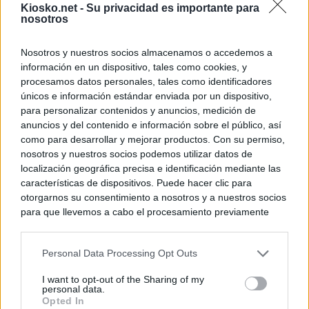
Kiosko.net -
Su privacidad es importante para
nosotros
Nosotros y nuestros socios almacenamos o accedemos a
información en un dispositivo, tales como cookies, y
procesamos datos personales, tales como identificadores
únicos e información estándar enviada por un dispositivo,
para personalizar contenidos y anuncios, medición de
anuncios y del contenido e información sobre el público, así
como para desarrollar y mejorar productos. Con su permiso,
nosotros y nuestros socios podemos utilizar datos de
localización geográfica precisa e identificación mediante las
características de dispositivos. Puede hacer clic para
otorgarnos su consentimiento a nosotros y a nuestros socios
para que llevemos a cabo el procesamiento previamente
descrito. De forma alternativa, puede acceder a información
más detallada y cambiar sus preferencias antes de otorgar o
Personal Data Processing Opt Outs
negar su consentimiento. Tenga en cuenta que algún
procesamiento de sus datos personales puede no requerir
I want to opt-out of the Sharing of my
de su consentimiento, pero usted tiene el derecho de
personal data.
rechazar tal procesamiento. Sus preferencias se aplicarán
Opted In