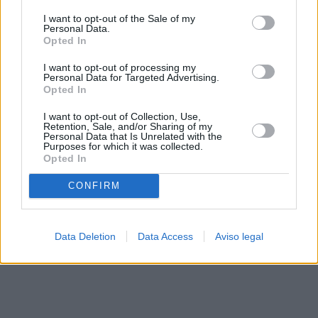
solo a este sitio web. Puede cambiar sus preferencias en
I want to opt-out of the Sale of my
cualquier momento entrando de nuevo en este sitio web o
Personal Data.
visitando nuestra política de privacidad.
Opted In
I want to opt-out of processing my
Personal Data for Targeted Advertising.
Opted In
I want to opt-out of Collection, Use,
Retention, Sale, and/or Sharing of my
Personal Data that Is Unrelated with the
Purposes for which it was collected.
Opted In
CONFIRM
Data Deletion
Data Access
Aviso legal