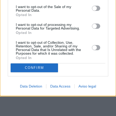
solo a este sitio web. Puede cambiar sus preferencias en
I want to opt-out of the Sale of my
cualquier momento entrando de nuevo en este sitio web o
Personal Data.
visitando nuestra política de privacidad.
Opted In
I want to opt-out of processing my
Personal Data for Targeted Advertising.
Opted In
I want to opt-out of Collection, Use,
Retention, Sale, and/or Sharing of my
Personal Data that Is Unrelated with the
Purposes for which it was collected.
Opted In
CONFIRM
Data Deletion
Data Access
Aviso legal