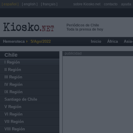
[ español ]
[ english ]
[ français ]
sobre Kiosko.net
contacto
ayuda
Periódicos de Chile
Toda la prensa de hoy
Hemeroteca
5/Ago/2022
Inicio
África
Asia
publicidad
Chile
I Región
II Región
III Región
IV Región
IX Región
Santiago de Chile
V Región
VI Región
VII Región
VIII Región