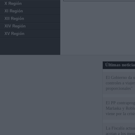
X Región
XI Región
XII Región
XIV Región
XV Región
Últimas notici
El Gobierno da un
controles a viaj
proporcionales"
El PP contraprog
Marlaska y Roble
viene por la cris
La Fiscalía actu
acojan a los meno