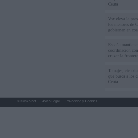
Ceuta
Vox eleva la pres
los menores de C
gobiernan en coa
España mantiene l
coordinación con
cruzar la fronter
Tatuajes, cicatri
que busca a los d
Ceuta
© Kiosko.net
Aviso Legal
Privacidad y Cookies