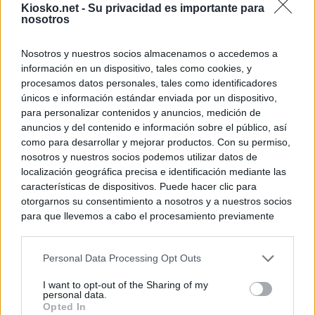
Kiosko.net -
Su privacidad es importante para
nosotros
Nosotros y nuestros socios almacenamos o accedemos a
información en un dispositivo, tales como cookies, y
procesamos datos personales, tales como identificadores
únicos e información estándar enviada por un dispositivo,
para personalizar contenidos y anuncios, medición de
anuncios y del contenido e información sobre el público, así
como para desarrollar y mejorar productos. Con su permiso,
nosotros y nuestros socios podemos utilizar datos de
localización geográfica precisa e identificación mediante las
características de dispositivos. Puede hacer clic para
otorgarnos su consentimiento a nosotros y a nuestros socios
para que llevemos a cabo el procesamiento previamente
descrito. De forma alternativa, puede acceder a información
más detallada y cambiar sus preferencias antes de otorgar o
Personal Data Processing Opt Outs
negar su consentimiento. Tenga en cuenta que algún
procesamiento de sus datos personales puede no requerir
I want to opt-out of the Sharing of my
de su consentimiento, pero usted tiene el derecho de
personal data.
rechazar tal procesamiento. Sus preferencias se aplicarán
Opted In