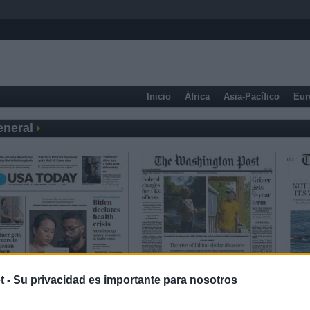
Inicio
África
Asia-Pacífico
Eur
eneral
t -
Su privacidad es importante para nosotros
Prensa Económica