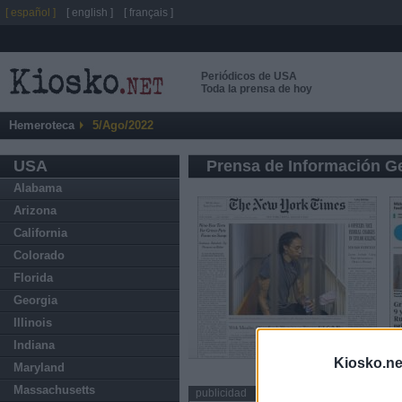
[ español ]
[ english ]
[ français ]
Periódicos de USA
Toda la prensa de hoy
Hemeroteca
5/Ago/2022
USA
Prensa de Información G
Alabama
Arizona
California
Colorado
Florida
Georgia
Illinois
Indiana
Kiosko.ne
Maryland
Massachusetts
publicidad