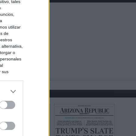
tivo, tales
e
nuncios,
ra
os utilizar
as de
uestros
alternativa,
torgar o
 personales
al
r sus
do nuestra