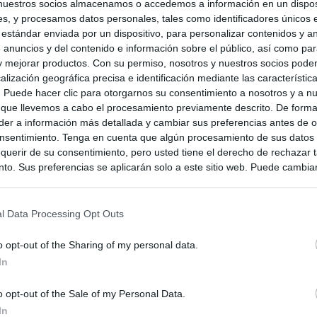
nuestros socios almacenamos o accedemos a información en un disposi
s, y procesamos datos personales, tales como identificadores únicos 
 estándar enviada por un dispositivo, para personalizar contenidos y a
 anuncios y del contenido e información sobre el público, así como pa
 y mejorar productos. Con su permiso, nosotros y nuestros socios podem
alización geográfica precisa e identificación mediante las característic
s. Puede hacer clic para otorgarnos su consentimiento a nosotros y a n
 que llevemos a cabo el procesamiento previamente descrito. De forma 
er a información más detallada y cambiar sus preferencias antes de o
nsentimiento. Tenga en cuenta que algún procesamiento de sus datos
querir de su consentimiento, pero usted tiene el derecho de rechazar t
to. Sus preferencias se aplicarán solo a este sitio web. Puede cambia
s en cualquier momento entrando de nuevo en este sitio web o visitan
privacidad.
l Data Processing Opt Outs
o opt-out of the Sharing of my personal data.
In
o opt-out of the Sale of my Personal Data.
In