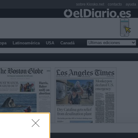
sobre Kiosko.net
contacto
ayuda
opa
Latinoamérica
USA
Canadá