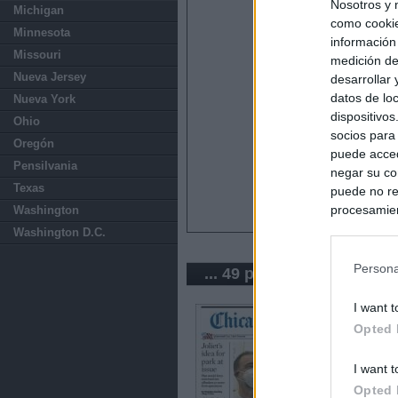
Nosotros y 
Michigan
como cookie
Minnesota
información
Missouri
medición de
Nueva Jersey
desarrollar
datos de loc
Nueva York
dispositivo
Ohio
socios para
Oregón
puede acced
Pensilvania
negar su co
Texas
puede no re
procesamien
Washington
preferencia
Washington D.C.
política de 
Persona
... 49 periódicos de USA
I want t
Opted 
I want t
Opted 