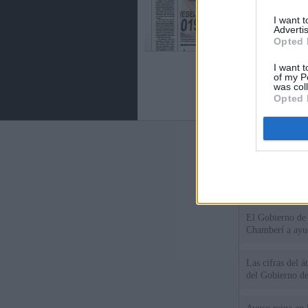
I want 
Advertis
Opted 
I want t
of my P
was col
Opted 
Últimas notic
El consejero al
que Madrid no ti
El Gobierno de 
Chamberí a ayud
Las cifras del á
del Gobierno d