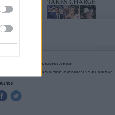
BRE KIOSKO.NET
sko.net
es la puerta de entrada a los periódicos del mundo.
ega por las portadas de los periódicos del mundo: los periódicos de tu ciudad, de tu país o
 otro extremo del mundo.
GUENOS