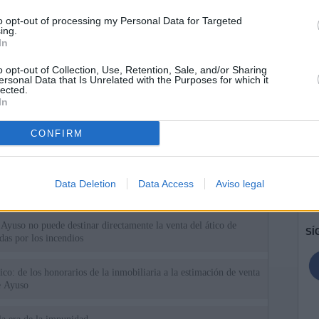
to opt-out of processing my Personal Data for Targeted
ing.
In
o opt-out of Collection, Use, Retention, Sale, and/or Sharing
ersonal Data that Is Unrelated with the Purposes for which it
lected.
In
CONFIRM
ias
SO
Kio
 que Ayuso señaló por la compra del ático: "Lo que no se dice es
Data Deletion
Data Access
Aviso legal
ene residencia oficial para la presidenta"
Nav
del
Ayuso no puede destinar directamente la venta del ático de
SÍ
as por los incendios
tico: de los honorarios de la inmobiliaria a la estimación de venta
e Ayuso