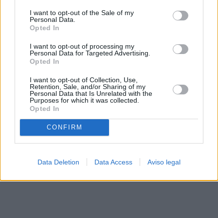
solo a este sitio web. Puede cambiar sus preferencias en
I want to opt-out of the Sale of my
cualquier momento entrando de nuevo en este sitio web o
Personal Data.
visitando nuestra política de privacidad.
Opted In
I want to opt-out of processing my
Personal Data for Targeted Advertising.
Opted In
I want to opt-out of Collection, Use,
Retention, Sale, and/or Sharing of my
Personal Data that Is Unrelated with the
Purposes for which it was collected.
Opted In
CONFIRM
Data Deletion
Data Access
Aviso legal