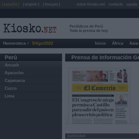
[ español ]
[ english ]
[ français ]
sobre Kiosko.net
contacto
ayuda
Periódicos de Perú
Toda la prensa de hoy
Hemeroteca
5/Ago/2022
Inicio
África
Asia
Perú
Prensa de Información G
Ancash
Ayacucho
Cajamarca
Cuzco
Lima
publicidad