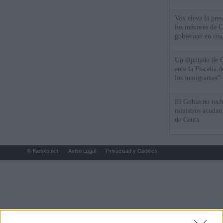
Vox eleva la pres
los menores de C
gobiernan en coa
Un diputado de 
ante la Fiscalía 
los inmigrantes”
El Gobierno rech
ministros acudan 
de Ceuta
© Kiosko.net
Aviso Legal
Privacidad y Cookies