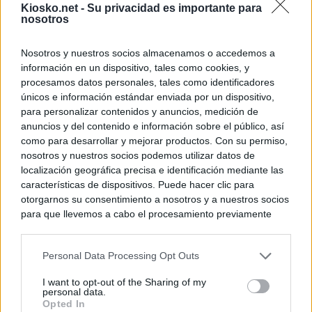
Kiosko.net -
Su privacidad es importante para
nosotros
Nosotros y nuestros socios almacenamos o accedemos a
información en un dispositivo, tales como cookies, y
procesamos datos personales, tales como identificadores
únicos e información estándar enviada por un dispositivo,
para personalizar contenidos y anuncios, medición de
anuncios y del contenido e información sobre el público, así
como para desarrollar y mejorar productos. Con su permiso,
nosotros y nuestros socios podemos utilizar datos de
localización geográfica precisa e identificación mediante las
características de dispositivos. Puede hacer clic para
otorgarnos su consentimiento a nosotros y a nuestros socios
para que llevemos a cabo el procesamiento previamente
descrito. De forma alternativa, puede acceder a información
más detallada y cambiar sus preferencias antes de otorgar o
Personal Data Processing Opt Outs
negar su consentimiento. Tenga en cuenta que algún
procesamiento de sus datos personales puede no requerir
I want to opt-out of the Sharing of my
de su consentimiento, pero usted tiene el derecho de
personal data.
rechazar tal procesamiento. Sus preferencias se aplicarán
Opted In