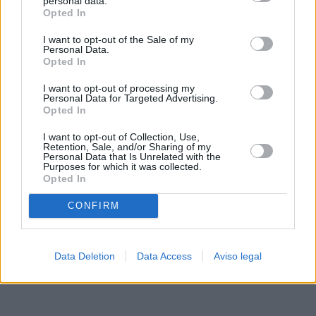
personal data.
rechazar tal procesamiento. Sus preferencias se aplicarán
Opted In
solo a este sitio web. Puede cambiar sus preferencias en
I want to opt-out of the Sale of my
cualquier momento entrando de nuevo en este sitio web o
Personal Data.
visitando nuestra política de privacidad.
Opted In
I want to opt-out of processing my
Personal Data for Targeted Advertising.
Opted In
I want to opt-out of Collection, Use,
Retention, Sale, and/or Sharing of my
Personal Data that Is Unrelated with the
Purposes for which it was collected.
Opted In
CONFIRM
Data Deletion
Data Access
Aviso legal