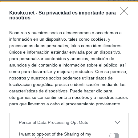
directo: El BOE p
controles a viaje
tacha de "incomp
Kiosko.net -
Su privacidad es importante para
nosotros
Los viajeros atra
Italia: “Es ridíc
Nosotros y nuestros socios almacenamos o accedemos a
información en un dispositivo, tales como cookies, y
Sánchez responde
procesamos datos personales, tales como identificadores
únicos e información estándar enviada por un dispositivo,
para personalizar contenidos y anuncios, medición de
© Kiosko.net
Aviso Legal
Privacidad y Cookies
anuncios y del contenido e información sobre el público, así
como para desarrollar y mejorar productos. Con su permiso,
nosotros y nuestros socios podemos utilizar datos de
localización geográfica precisa e identificación mediante las
características de dispositivos. Puede hacer clic para
otorgarnos su consentimiento a nosotros y a nuestros socios
para que llevemos a cabo el procesamiento previamente
descrito. De forma alternativa, puede acceder a información
más detallada y cambiar sus preferencias antes de otorgar o
Personal Data Processing Opt Outs
negar su consentimiento. Tenga en cuenta que algún
procesamiento de sus datos personales puede no requerir
I want to opt-out of the Sharing of my
de su consentimiento, pero usted tiene el derecho de