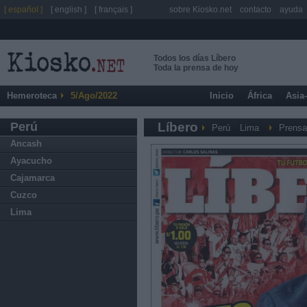
[ español ]
[ english ]
[ français ]
sobre Kiosko.net
contacto
ayuda
Todos los días Líbero
Toda la prensa de hoy
Hemeroteca
5/Ago/2022
Inicio
África
Asia
Perú
Líbero
Perú
Lima
Prensa
Ancash
Ayacucho
Cajamarca
Cuzco
Lima