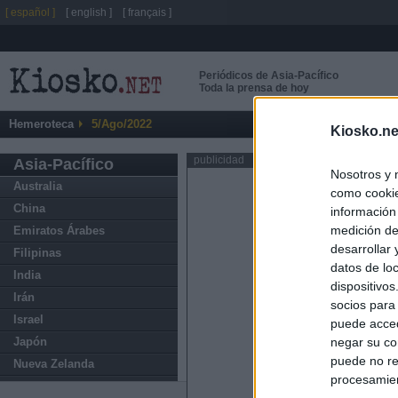
[ español ]
[ english ]
[ français ]
Periódicos de Asia-Pacífico
Toda la prensa de hoy
Hemeroteca
5/Ago/2022
Kiosko.ne
publicidad
Asia-Pacífico
Nosotros y 
Australia
como cookie
China
información
medición de
Emiratos Árabes
desarrollar
Filipinas
datos de loc
India
dispositivo
Irán
socios para
Israel
puede acced
Japón
negar su co
puede no re
Nueva Zelanda
procesamien