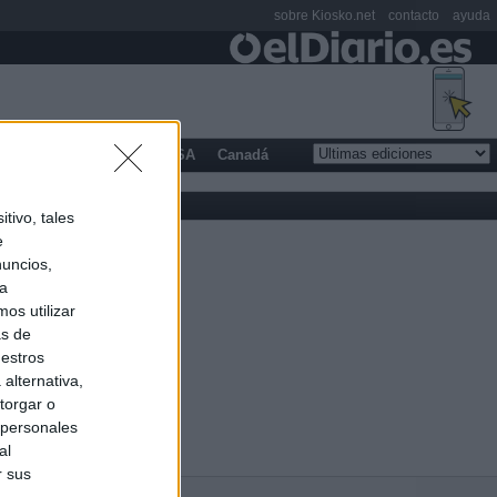
sobre Kiosko.net
contacto
ayuda
opa
Latinoamérica
USA
Canadá
tivo, tales
e
nuncios,
ra
os utilizar
as de
uestros
alternativa,
torgar o
 personales
al
r sus