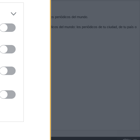
do nuestra
BRE KIOSKO.NET
sko.net
es la puerta de entrada a los periódicos del mundo.
ega por las portadas de los periódicos del mundo: los periódicos de tu ciudad, de tu país o
 otro extremo del mundo.
GUENOS