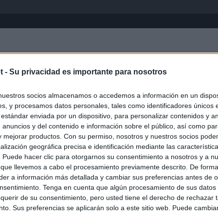
Inicio
África
Asia-Pacífico
Eur
t -
Su privacidad es importante para nosotros
Emiratos Árabes
nuestros socios almacenamos o accedemos a información en un disposi
s, y procesamos datos personales, tales como identificadores únicos 
 estándar enviada por un dispositivo, para personalizar contenidos y a
 anuncios y del contenido e información sobre el público, así como pa
 y mejorar productos. Con su permiso, nosotros y nuestros socios podem
alización geográfica precisa e identificación mediante las característic
s. Puede hacer clic para otorgarnos su consentimiento a nosotros y a n
 que llevemos a cabo el procesamiento previamente descrito. De forma 
er a información más detallada y cambiar sus preferencias antes de o
nsentimiento. Tenga en cuenta que algún procesamiento de sus datos
querir de su consentimiento, pero usted tiene el derecho de rechazar t
to. Sus preferencias se aplicarán solo a este sitio web. Puede cambia