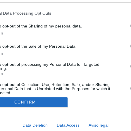
s en cualquier momento entrando de nuevo en este sitio web o visitan
ias
SO
privacidad.
l Data Processing Opt Outs
Kio
 entre los viajeros procedentes de Italia por los nuevos
 lo esperábamos peor"
Nav
o opt-out of the Sharing of my personal data.
del
In
tica, en directo: Interior reitera que los controles a viajeros
SÍ
alia son aleatorios y no sistemáticos
o opt-out of the Sale of my Personal Data.
In
turistas y unos 60.000 italianos residentes en Canarias tendrán
ol fronterizo
to opt-out of processing my Personal Data for Targeted
ing.
In
ntroles a los viajeros procedentes de Italia tras el rechazo de
los
o opt-out of Collection, Use, Retention, Sale, and/or Sharing
ersonal Data that Is Unrelated with the Purposes for which it
lected.
de la embestida de Meloni contra España por la crisis de Ceuta
In
CONFIRM
incomprensible que 70.000 personas se muevan sin que
ra algo"
Data Deletion
Data Access
Aviso legal