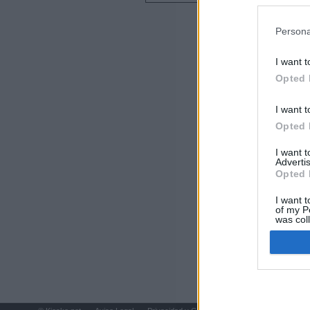
preferencia
Últimas notic
política de 
Persona
Sorpresa y dudas
controles: "Nos
I want t
Opted 
Última hora polí
procedente de It
I want t
Opted 
Más de 800.000 
que pasar contr
I want 
Advertis
Opted 
España impone co
Meloni a quitar
I want t
of my P
was col
Qué hay detrás 
Opted 
Sira Rego: "Es 
Marruecos supie