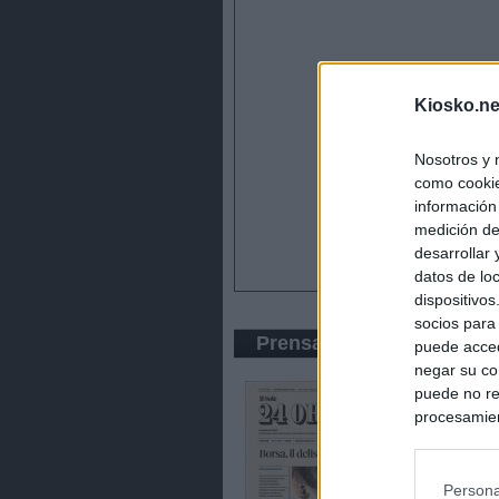
Kiosko.ne
Nosotros y 
como cookie
información
medición de
desarrollar
datos de loc
dispositivo
socios para
Prensa Económica
puede acced
negar su co
puede no re
procesamien
preferencia
política de 
Persona