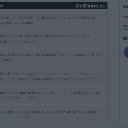
ias
SO
Kio
Ayuso no puede destinar directamente la venta del ático de
as por los incendios
Nav
del
uso: cómo ha cambiado su discurso sobre el ático de la
SÍ
Madrid en una semana
tico: de los honorarios de la inmobiliaria a la estimación de venta
e Ayuso
ica del ático de lujo solo ha comprado dos inmuebles en los
ios aunque Ayuso dice que realiza compraventas "todo el año"
rar" Vox y qué no de las unidades de violencia de género que
en el Gobierno andaluz
res migrantes siguen por las calles del Príncipe sin acogida:
o a la intemperie"