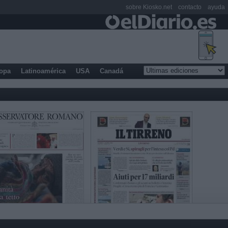
sobre Kiosko.net
contacto
ayuda
opa
Latinoamérica
USA
Canadá