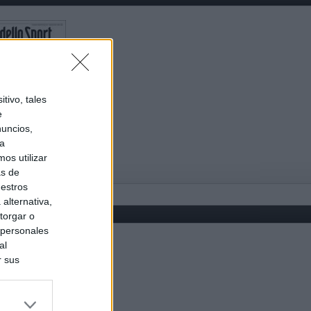
tivo, tales
e
nuncios,
ra
os utilizar
as de
uestros
alternativa,
torgar o
 personales
al
r sus
do nuestra