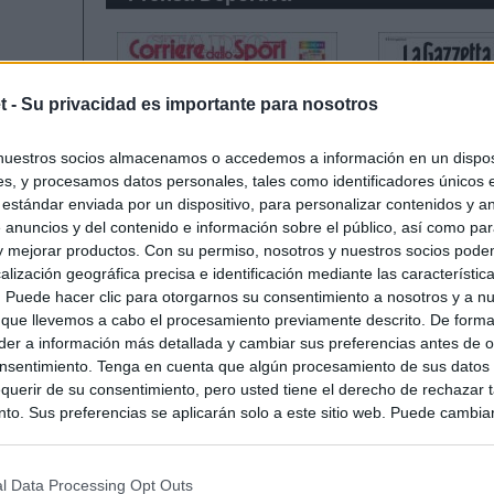
t -
Su privacidad es importante para nosotros
nuestros socios almacenamos o accedemos a información en un disposi
s, y procesamos datos personales, tales como identificadores únicos 
 estándar enviada por un dispositivo, para personalizar contenidos y a
 anuncios y del contenido e información sobre el público, así como pa
 y mejorar productos. Con su permiso, nosotros y nuestros socios podem
alización geográfica precisa e identificación mediante las característic
s. Puede hacer clic para otorgarnos su consentimiento a nosotros y a n
 que llevemos a cabo el procesamiento previamente descrito. De forma 
er a información más detallada y cambiar sus preferencias antes de o
nsentimiento. Tenga en cuenta que algún procesamiento de sus datos
querir de su consentimiento, pero usted tiene el derecho de rechazar t
to. Sus preferencias se aplicarán solo a este sitio web. Puede cambia
s en cualquier momento entrando de nuevo en este sitio web o visitan
privacidad.
l Data Processing Opt Outs