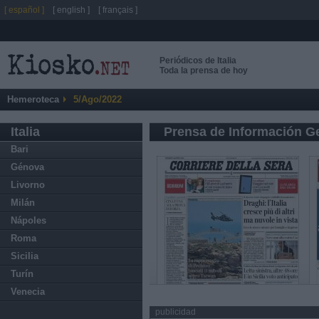
[ español ]
[ english ]
[ français ]
Periódicos de Italia
Toda la prensa de hoy
Hemeroteca
5/Ago/2022
Italia
Prensa de Información G
Bari
Génova
Livorno
Milán
Nápoles
Roma
Sicilia
Turín
Venecia
publicidad