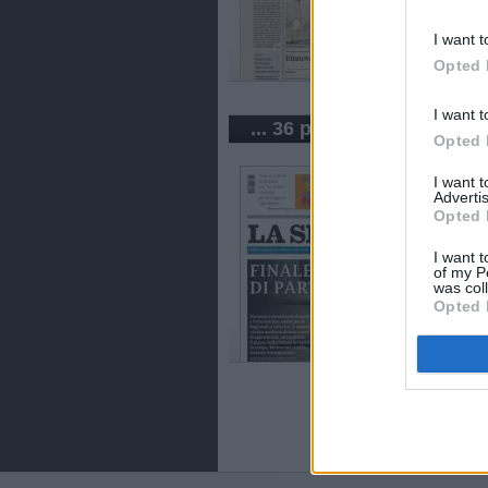
I want t
Opted 
I want t
... 36 periódicos de Italia
Opted 
I want 
Advertis
Opted 
I want t
of my P
was col
Opted 