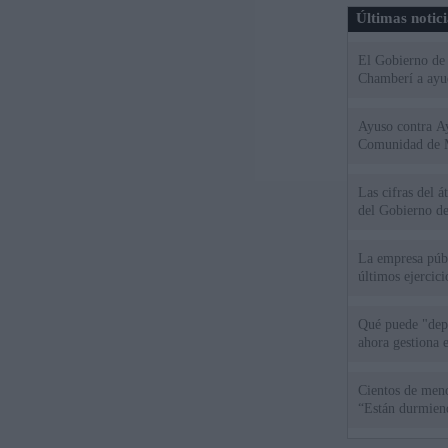
Últimas notic
El Gobierno de 
Chamberí a ayud
Ayuso contra Ay
Comunidad de 
Las cifras del á
del Gobierno d
La empresa públ
últimos ejercic
Qué puede "depu
ahora gestiona 
Cientos de meno
“Están durmiend