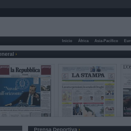
Inicio
África
Asia-Pacífico
Eur
eneral
Prensa Deportiva