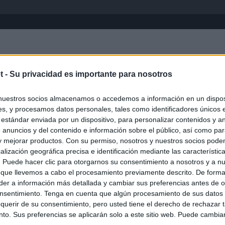
Inicio
África
Asia-Pacífico
Eur
t -
Su privacidad es importante para nosotros
Filipinas
nuestros socios almacenamos o accedemos a información en un disposi
s, y procesamos datos personales, tales como identificadores únicos 
 estándar enviada por un dispositivo, para personalizar contenidos y a
 anuncios y del contenido e información sobre el público, así como pa
 y mejorar productos. Con su permiso, nosotros y nuestros socios podem
alización geográfica precisa e identificación mediante las característic
s. Puede hacer clic para otorgarnos su consentimiento a nosotros y a n
 que llevemos a cabo el procesamiento previamente descrito. De forma 
er a información más detallada y cambiar sus preferencias antes de o
nsentimiento. Tenga en cuenta que algún procesamiento de sus datos
querir de su consentimiento, pero usted tiene el derecho de rechazar t
to. Sus preferencias se aplicarán solo a este sitio web. Puede cambia