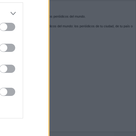
do nuestra
BRE KIOSKO.NET
sko.net
es la puerta de entrada a los periódicos del mundo.
ega por las portadas de los periódicos del mundo: los periódicos de tu ciudad, de tu país o
 otro extremo del mundo.
GUENOS