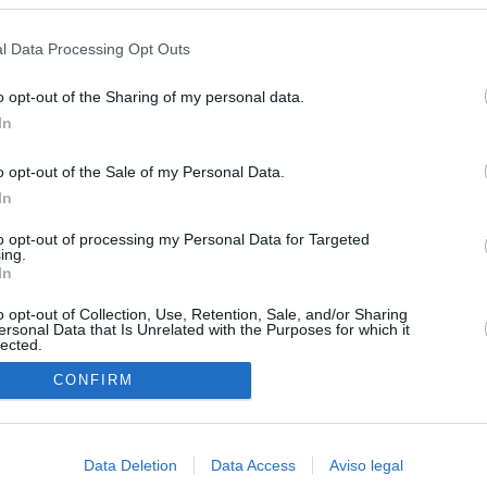
s en cualquier momento entrando de nuevo en este sitio web o visitan
ias
SO
privacidad.
l Data Processing Opt Outs
Kio
el ultimátum del Gobierno y mantiene los controles a viajeros de
 15 de agosto: "No aceptamos imposiciones"
Nav
o opt-out of the Sharing of my personal data.
del
In
n ultimátum a Italia: o levanta los controles a viajeros de
SÍ
ará "medidas proporcionales"
o opt-out of the Sale of my Personal Data.
In
uará contra las comunidades que no acojan a los menores
 crisis de Ceuta
to opt-out of processing my Personal Data for Targeted
ing.
In
esión sobre el PP por la acogida de los menores de Ceuta en las
e gobiernan en coalición
o opt-out of Collection, Use, Retention, Sale, and/or Sharing
ersonal Data that Is Unrelated with the Purposes for which it
lected.
 Compromís denuncia a Figaredo ante la Fiscalía del Supremo
In
azar a los inmigrantes” de Ceuta
CONFIRM
haza el intento del PP de que los ministros acudan al Senado en
isis de Ceuta
Data Deletion
Data Access
Aviso legal