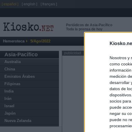
[ español ]
[ english ]
[ français ]
Periódicos de Asia-Pacífico
Toda la prensa de hoy
Hemeroteca
5/Ago/2022
Kiosko.ne
publicidad
Asia-Pacífico
Nosotros y 
Australia
como cookie
China
información
medición de
Emiratos Árabes
desarrollar
Filipinas
datos de loc
India
dispositivo
Irán
socios para
Israel
puede acced
Japón
negar su co
puede no re
Nueva Zelanda
procesamien