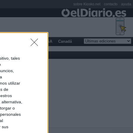
sobre Kiosko.net
contacto
ayuda
opa
Latinoamérica
USA
Canadá
tivo, tales
e
nuncios,
ra
os utilizar
as de
uestros
alternativa,
torgar o
 personales
al
r sus