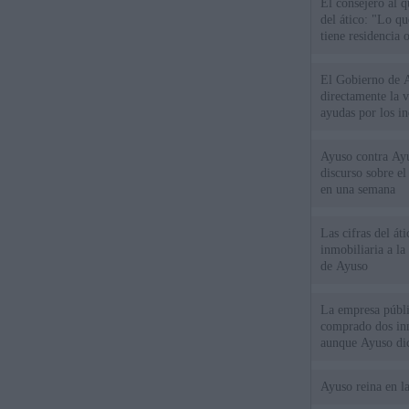
El consejero al 
del ático: "Lo q
tiene residencia o
El Gobierno de A
directamente la 
ayudas por los i
Ayuso contra Ay
discurso sobre e
en una semana
Las cifras del át
inmobiliaria a l
de Ayuso
La empresa públic
comprado dos inm
aunque Ayuso dic
el año"
Ayuso reina en l