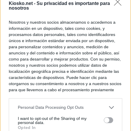
Kiosko.net -
Su privacidad es importante para
nosotros
Nosotros y nuestros socios almacenamos o accedemos a
información en un dispositivo, tales como cookies, y
procesamos datos personales, tales como identificadores
únicos e información estándar enviada por un dispositivo,
para personalizar contenidos y anuncios, medición de
anuncios y del contenido e información sobre el público, así
como para desarrollar y mejorar productos. Con su permiso,
nosotros y nuestros socios podemos utilizar datos de
localización geográfica precisa e identificación mediante las
características de dispositivos. Puede hacer clic para
otorgarnos su consentimiento a nosotros y a nuestros socios
para que llevemos a cabo el procesamiento previamente
descrito. De forma alternativa, puede acceder a información
más detallada y cambiar sus preferencias antes de otorgar o
Personal Data Processing Opt Outs
negar su consentimiento. Tenga en cuenta que algún
procesamiento de sus datos personales puede no requerir
I want to opt-out of the Sharing of my
de su consentimiento, pero usted tiene el derecho de
personal data.
rechazar tal procesamiento. Sus preferencias se aplicarán
Opted In