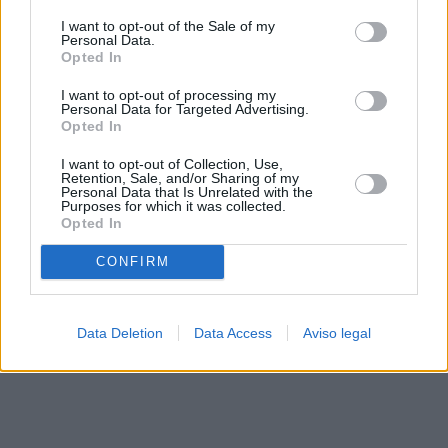
solo a este sitio web. Puede cambiar sus preferencias en
I want to opt-out of the Sale of my
cualquier momento entrando de nuevo en este sitio web o
Personal Data.
visitando nuestra política de privacidad.
Opted In
I want to opt-out of processing my
Personal Data for Targeted Advertising.
Opted In
I want to opt-out of Collection, Use,
Retention, Sale, and/or Sharing of my
Personal Data that Is Unrelated with the
Purposes for which it was collected.
Opted In
CONFIRM
Data Deletion
Data Access
Aviso legal