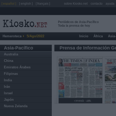
[ español ]
[ english ]
[ français ]
sobre Kiosko.net
contacto
ayuda
Periódicos de Asia-Pacífico
Toda la prensa de hoy
Hemeroteca
5/Ago/2022
Inicio
África
Asia
Asia-Pacífico
Prensa de Información G
Australia
China
Emiratos Árabes
Filipinas
India
Irán
Israel
Japón
Nueva Zelanda