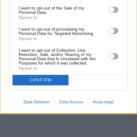
solo a este sitio web. Puede cambiar sus preferencias en
I want to opt-out of the Sale of my
cualquier momento entrando de nuevo en este sitio web o
Personal Data.
visitando nuestra política de privacidad.
Opted In
I want to opt-out of processing my
Personal Data for Targeted Advertising.
Opted In
I want to opt-out of Collection, Use,
Retention, Sale, and/or Sharing of my
Personal Data that Is Unrelated with the
Purposes for which it was collected.
Opted In
CONFIRM
Data Deletion
Data Access
Aviso legal