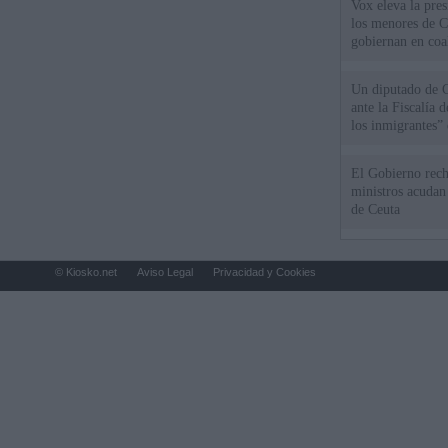
Vox eleva la pres
los menores de C
gobiernan en coa
Un diputado de 
ante la Fiscalía 
los inmigrantes”
El Gobierno rech
ministros acudan 
de Ceuta
© Kiosko.net
Aviso Legal
Privacidad y Cookies