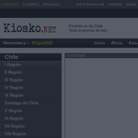
[ español ]
[ english ]
[ français ]
sobre Kiosko.net
contacto
ayuda
Periódicos de Chile
Toda la prensa de hoy
Hemeroteca
5/Ago/2022
Inicio
África
Asia
publicidad
Chile
I Región
II Región
III Región
IV Región
IX Región
Santiago de Chile
V Región
VI Región
VII Región
VIII Región