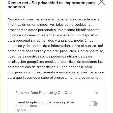
Kiosko.net -
Su privacidad es importante para
nosotros
Nosotros y nuestros socios almacenamos o accedemos a
información en un dispositivo, tales como cookies, y
procesamos datos personales, tales como identificadores
únicos e información estándar enviada por un dispositivo,
para personalizar contenidos y anuncios, medición de
anuncios y del contenido e información sobre el público, así
como para desarrollar y mejorar productos. Con su permiso,
nosotros y nuestros socios podemos utilizar datos de
localización geográfica precisa e identificación mediante las
características de dispositivos. Puede hacer clic para
otorgarnos su consentimiento a nosotros y a nuestros socios
para que llevemos a cabo el procesamiento previamente
descrito. De forma alternativa, puede acceder a información
más detallada y cambiar sus preferencias antes de otorgar o
Personal Data Processing Opt Outs
negar su consentimiento. Tenga en cuenta que algún
procesamiento de sus datos personales puede no requerir
I want to opt-out of the Sharing of my
de su consentimiento, pero usted tiene el derecho de
personal data.
rechazar tal procesamiento. Sus preferencias se aplicarán
Opted In