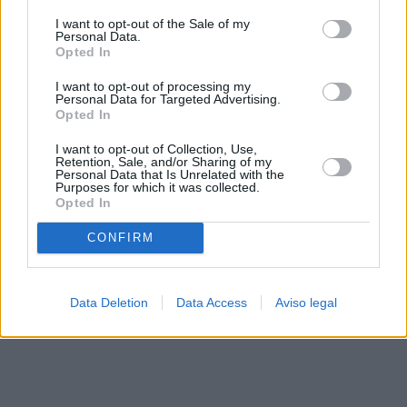
solo a este sitio web. Puede cambiar sus preferencias en
I want to opt-out of the Sale of my
cualquier momento entrando de nuevo en este sitio web o
Personal Data.
visitando nuestra política de privacidad.
Opted In
I want to opt-out of processing my
Personal Data for Targeted Advertising.
Opted In
I want to opt-out of Collection, Use,
Retention, Sale, and/or Sharing of my
Personal Data that Is Unrelated with the
Purposes for which it was collected.
Opted In
CONFIRM
Data Deletion
Data Access
Aviso legal