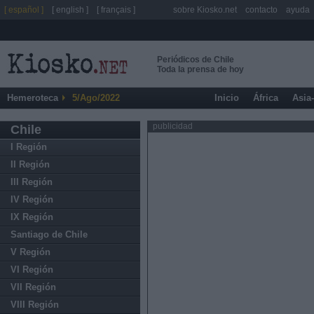
[ español ]
[ english ]
[ français ]
sobre Kiosko.net
contacto
ayuda
Periódicos de Chile
Toda la prensa de hoy
Hemeroteca
5/Ago/2022
Inicio
África
Asia
publicidad
Chile
I Región
II Región
III Región
IV Región
IX Región
Santiago de Chile
V Región
VI Región
VII Región
VIII Región