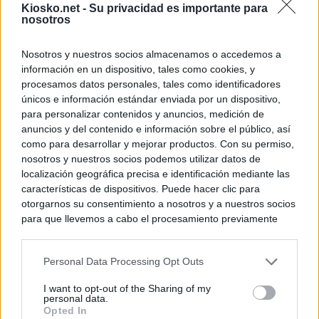
Kiosko.net -
Su privacidad es importante para
nosotros
Nosotros y nuestros socios almacenamos o accedemos a
información en un dispositivo, tales como cookies, y
procesamos datos personales, tales como identificadores
únicos e información estándar enviada por un dispositivo,
para personalizar contenidos y anuncios, medición de
anuncios y del contenido e información sobre el público, así
como para desarrollar y mejorar productos. Con su permiso,
nosotros y nuestros socios podemos utilizar datos de
localización geográfica precisa e identificación mediante las
características de dispositivos. Puede hacer clic para
otorgarnos su consentimiento a nosotros y a nuestros socios
para que llevemos a cabo el procesamiento previamente
descrito. De forma alternativa, puede acceder a información
más detallada y cambiar sus preferencias antes de otorgar o
Personal Data Processing Opt Outs
negar su consentimiento. Tenga en cuenta que algún
procesamiento de sus datos personales puede no requerir
I want to opt-out of the Sharing of my
de su consentimiento, pero usted tiene el derecho de
personal data.
rechazar tal procesamiento. Sus preferencias se aplicarán
Opted In