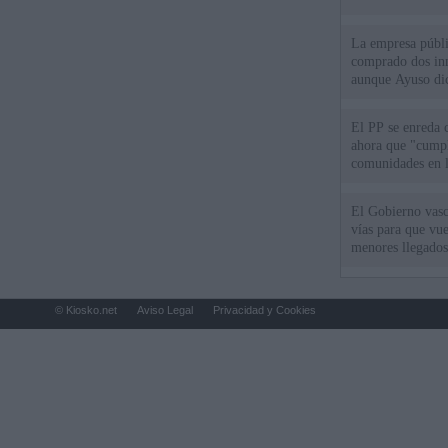
La empresa públic
comprado dos inm
aunque Ayuso dic
el año"
El PP se enreda 
ahora que "cumpl
comunidades en l
oponen
El Gobierno vasc
vías para que vue
menores llegados
© Kiosko.net
Aviso Legal
Privacidad y Cookies