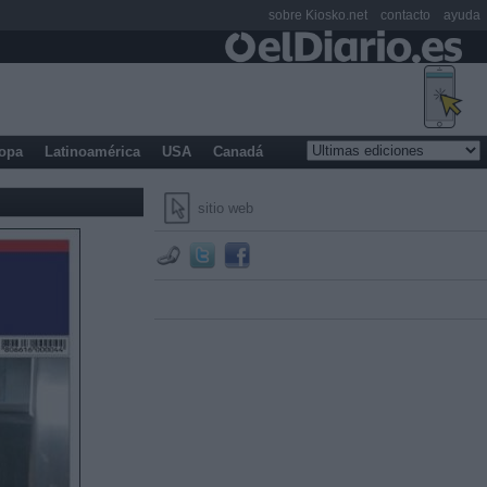
sobre Kiosko.net
contacto
ayuda
opa
Latinoamérica
USA
Canadá
sitio web