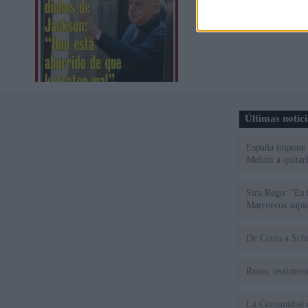
Últimas notic
España impone co
Meloni a quitar
Sira Rego: "Es 
Marruecos supie
De Ce
Rutas, testimoni
La Comunidad de