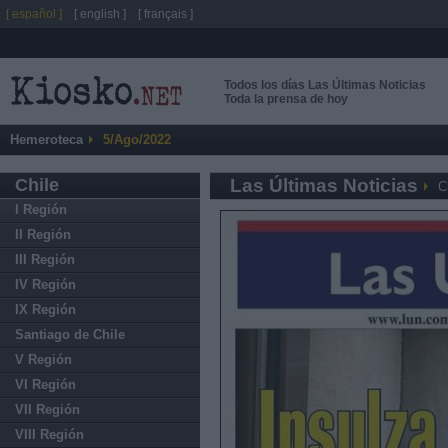
[ español ]
[ english ]
[ français ]
Todos los días Las Últimas Noticias
Toda la prensa de hoy
Hemeroteca
5/Ago/2022
Chile
Las Últimas Noticias
C
I Región
II Región
III Región
IV Región
IX Región
Santiago de Chile
V Región
VI Región
VII Región
VIII Región