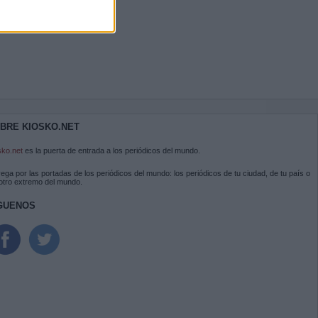
BRE KIOSKO.NET
sko.net
es la puerta de entrada a los periódicos del mundo.
ega por las portadas de los periódicos del mundo: los periódicos de tu ciudad, de tu país o
 otro extremo del mundo.
GUENOS