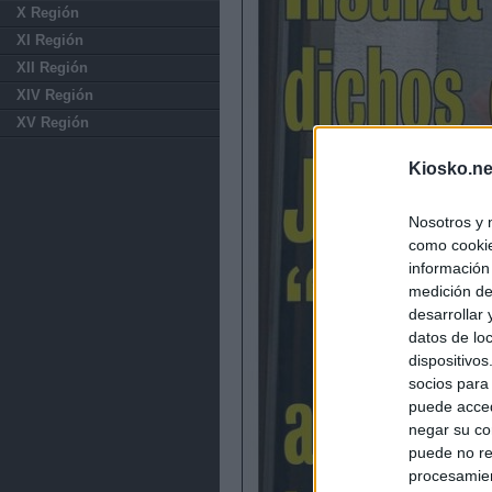
X Región
XI Región
XII Región
XIV Región
XV Región
Kiosko.ne
Nosotros y 
como cookie
información
medición de
desarrollar
datos de loc
dispositivo
socios para
puede acced
negar su co
puede no re
procesamien