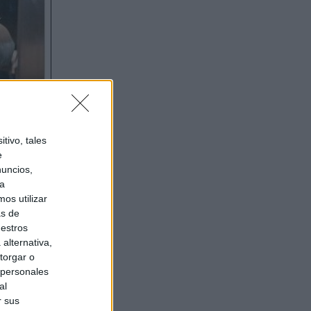
tivo, tales
e
nuncios,
ra
os utilizar
as de
uestros
alternativa,
torgar o
 personales
al
r sus