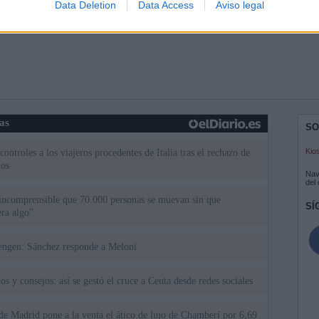
Data Deletion
Data Access
Aviso legal
ias
SO
Kio
ntroles a los viajeros procedentes de Italia tras el rechazo de
los
Nav
del
incomprensible que 70.000 personas se muevan sin que
SÍ
ra algo"
uta a Schengen: Sánchez responde a Meloni
os y consejos: así se gestó el cruce a Ceuta desde redes sociales
 Madrid pone a la venta el ático de lujo de Chamberí por 6,69