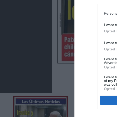
preferencia
política de 
Persona
I want t
Opted 
I want t
Opted 
I want 
Advertis
Opted 
I want t
of my P
was col
Opted 