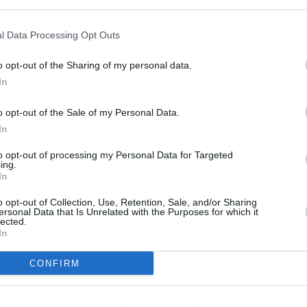
s en cualquier momento entrando de nuevo en este sitio web o visitan
privacidad.
l Data Processing Opt Outs
o opt-out of the Sharing of my personal data.
In
o opt-out of the Sale of my Personal Data.
In
to opt-out of processing my Personal Data for Targeted
ing.
In
o opt-out of Collection, Use, Retention, Sale, and/or Sharing
ersonal Data that Is Unrelated with the Purposes for which it
lected.
In
CONFIRM