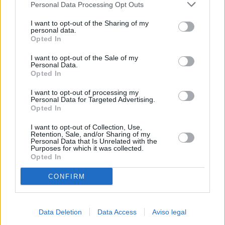
Personal Data Processing Opt Outs
negar su consentimiento. Tenga en cuenta que algún
procesamiento de sus datos personales puede no requerir
I want to opt-out of the Sharing of my
de su consentimiento, pero usted tiene el derecho de
personal data.
rechazar tal procesamiento. Sus preferencias se aplicarán
Opted In
solo a este sitio web. Puede cambiar sus preferencias en
I want to opt-out of the Sale of my
cualquier momento entrando de nuevo en este sitio web o
Personal Data.
visitando nuestra política de privacidad.
Opted In
I want to opt-out of processing my
Personal Data for Targeted Advertising.
Opted In
I want to opt-out of Collection, Use,
Retention, Sale, and/or Sharing of my
Personal Data that Is Unrelated with the
Purposes for which it was collected.
Opted In
CONFIRM
Data Deletion
Data Access
Aviso legal