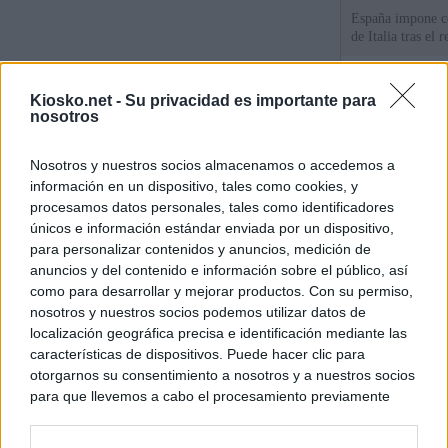
España impone co
de Italia tras el
Qué hay detrás d
Kiosko.net -
Su privacidad es importante para
España por la cri
nosotros
Sira Rego: "Es i
Nosotros y nuestros socios almacenamos o accedemos a
personas se muev
información en un dispositivo, tales como cookies, y
algo"
procesamos datos personales, tales como identificadores
únicos e información estándar enviada por un dispositivo,
para personalizar contenidos y anuncios, medición de
© Kiosko.net
Aviso Legal
Privacidad y Cookies
anuncios y del contenido e información sobre el público, así
como para desarrollar y mejorar productos. Con su permiso,
nosotros y nuestros socios podemos utilizar datos de
localización geográfica precisa e identificación mediante las
características de dispositivos. Puede hacer clic para
otorgarnos su consentimiento a nosotros y a nuestros socios
para que llevemos a cabo el procesamiento previamente
descrito. De forma alternativa, puede acceder a información
más detallada y cambiar sus preferencias antes de otorgar o