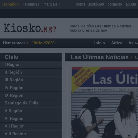
[ español ]
[ english ]
[ français ]
sobre Kiosko.net
contacto
ayuda
Todos los días Las Últimas Noticias
Toda la prensa de hoy
Hemeroteca
18/Nov/2020
Inicio
África
Asia
Chile
Las Últimas Noticias
C
I Región
II Región
III Región
IV Región
IX Región
Santiago de Chile
V Región
VI Región
VII Región
VIII Región