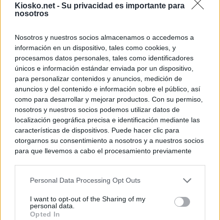
Kiosko.net -
Su privacidad es importante para
nosotros
Tatuajes, cicatri
que busca a los d
Ceuta
Nosotros y nuestros socios almacenamos o accedemos a
información en un dispositivo, tales como cookies, y
procesamos datos personales, tales como identificadores
© Kiosko.net
Aviso Legal
Privacidad y Cookies
únicos e información estándar enviada por un dispositivo,
para personalizar contenidos y anuncios, medición de
anuncios y del contenido e información sobre el público, así
como para desarrollar y mejorar productos. Con su permiso,
nosotros y nuestros socios podemos utilizar datos de
localización geográfica precisa e identificación mediante las
características de dispositivos. Puede hacer clic para
otorgarnos su consentimiento a nosotros y a nuestros socios
para que llevemos a cabo el procesamiento previamente
descrito. De forma alternativa, puede acceder a información
más detallada y cambiar sus preferencias antes de otorgar o
Personal Data Processing Opt Outs
negar su consentimiento. Tenga en cuenta que algún
procesamiento de sus datos personales puede no requerir
I want to opt-out of the Sharing of my
de su consentimiento, pero usted tiene el derecho de
personal data.
rechazar tal procesamiento. Sus preferencias se aplicarán
Opted In