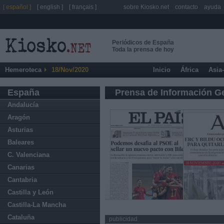
[ español ]
[ english ]
[ français ]
sobre Kiosko.net
contacto
ayuda
Periódicos de España
Toda la prensa de hoy
Hemeroteca
18/Nov/2020
Inicio
África
Asia
España
Prensa de Información G
Andalucía
Aragón
Asturias
Baleares
C. Valenciana
Canarias
Cantabria
Castilla y León
Castilla-La Mancha
Cataluña
publicidad