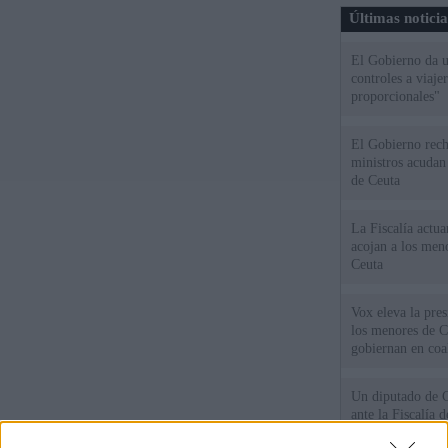
Últimas notici
El Gobierno da un
controles a viaj
proporcionales"
El Gobierno rech
ministros acudan 
de Ceuta
La Fiscalía actu
acojan a los meno
Ceuta
Vox eleva la pres
los menores de C
gobiernan en coa
Un diputado de 
ante la Fiscalía 
los inmigrantes”