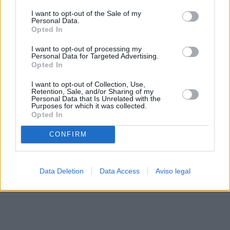
solo a este sitio web. Puede cambiar sus preferencias en
I want to opt-out of the Sale of my
cualquier momento entrando de nuevo en este sitio web o
Personal Data.
visitando nuestra política de privacidad.
Opted In
I want to opt-out of processing my
Personal Data for Targeted Advertising.
Opted In
I want to opt-out of Collection, Use,
Retention, Sale, and/or Sharing of my
Personal Data that Is Unrelated with the
Purposes for which it was collected.
Opted In
CONFIRM
Data Deletion
Data Access
Aviso legal