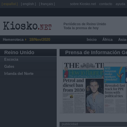
[ español ]
[ english ]
[ français ]
sobre Kiosko.net
contacto
ayuda
Periódicos de Reino Unido
Toda la prensa de hoy
Hemeroteca
18/Nov/2020
Inicio
África
Asia
Reino Unido
Prensa de Información G
Escocia
Gales
Irlanda del Norte
publicidad