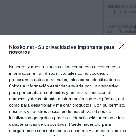
Sánchez se plant
con Italia tras c
Los viajeros atra
Italia: “Es ridíc
Última hora sobre
Kiosko.net -
Su privacidad es importante para
nosotros
directo: El BOE p
controles a viaje
tacha de "incomp
Nosotros y nuestros socios almacenamos o accedemos a
Sánchez responde
información en un dispositivo, tales como cookies, y
procesamos datos personales, tales como identificadores
únicos e información estándar enviada por un dispositivo,
© Kiosko.net
Aviso Legal
Privacidad y Cookies
para personalizar contenidos y anuncios, medición de
anuncios y del contenido e información sobre el público, así
como para desarrollar y mejorar productos. Con su permiso,
nosotros y nuestros socios podemos utilizar datos de
localización geográfica precisa e identificación mediante las
características de dispositivos. Puede hacer clic para
otorgarnos su consentimiento a nosotros y a nuestros socios