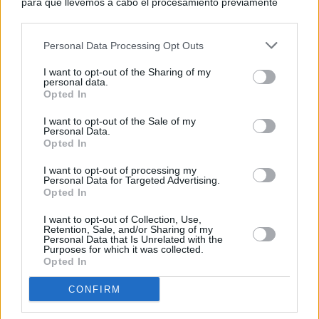
para que llevemos a cabo el procesamiento previamente
descrito. De forma alternativa, puede acceder a información
más detallada y cambiar sus preferencias antes de otorgar o
Personal Data Processing Opt Outs
negar su consentimiento. Tenga en cuenta que algún
procesamiento de sus datos personales puede no requerir
I want to opt-out of the Sharing of my
de su consentimiento, pero usted tiene el derecho de
personal data.
rechazar tal procesamiento. Sus preferencias se aplicarán
Opted In
solo a este sitio web. Puede cambiar sus preferencias en
I want to opt-out of the Sale of my
cualquier momento entrando de nuevo en este sitio web o
Personal Data.
visitando nuestra política de privacidad.
Opted In
I want to opt-out of processing my
Personal Data for Targeted Advertising.
Opted In
I want to opt-out of Collection, Use,
Retention, Sale, and/or Sharing of my
Personal Data that Is Unrelated with the
Purposes for which it was collected.
Opted In
CONFIRM