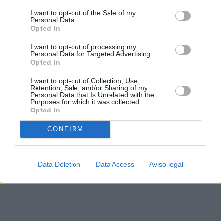
solo a este sitio web. Puede cambiar sus preferencias en
I want to opt-out of the Sale of my
cualquier momento entrando de nuevo en este sitio web o
Personal Data.
visitando nuestra política de privacidad.
Opted In
I want to opt-out of processing my
Personal Data for Targeted Advertising.
Opted In
I want to opt-out of Collection, Use,
Retention, Sale, and/or Sharing of my
Personal Data that Is Unrelated with the
Purposes for which it was collected.
Opted In
CONFIRM
Data Deletion
Data Access
Aviso legal