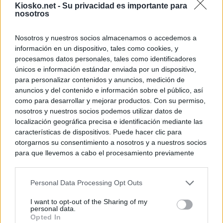
Kiosko.net -
Su privacidad es importante para
nosotros
Nosotros y nuestros socios almacenamos o accedemos a
información en un dispositivo, tales como cookies, y
procesamos datos personales, tales como identificadores
únicos e información estándar enviada por un dispositivo,
para personalizar contenidos y anuncios, medición de
anuncios y del contenido e información sobre el público, así
como para desarrollar y mejorar productos. Con su permiso,
nosotros y nuestros socios podemos utilizar datos de
localización geográfica precisa e identificación mediante las
características de dispositivos. Puede hacer clic para
otorgarnos su consentimiento a nosotros y a nuestros socios
para que llevemos a cabo el procesamiento previamente
descrito. De forma alternativa, puede acceder a información
más detallada y cambiar sus preferencias antes de otorgar o
Personal Data Processing Opt Outs
negar su consentimiento. Tenga en cuenta que algún
procesamiento de sus datos personales puede no requerir
I want to opt-out of the Sharing of my
de su consentimiento, pero usted tiene el derecho de
personal data.
rechazar tal procesamiento. Sus preferencias se aplicarán
Opted In