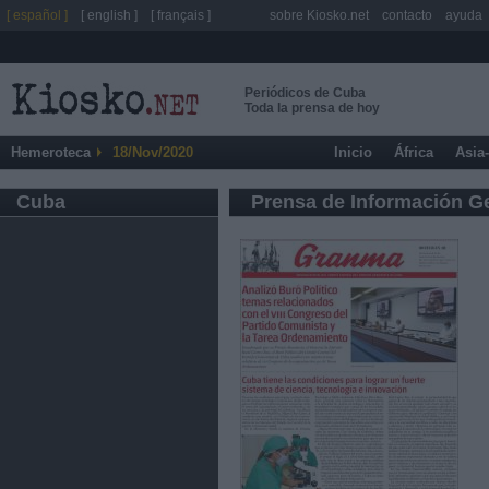
[ español ]
[ english ]
[ français ]
sobre Kiosko.net
contacto
ayuda
Periódicos de Cuba
Toda la prensa de hoy
Hemeroteca
18/Nov/2020
Inicio
África
Asia
Cuba
Prensa de Información G