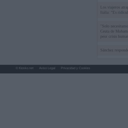
Los viajeros atra
Italia: “Es ridíc
"Solo necesitamo
Ceuta de Mohamed
peor crisis huma
Sánchez responde
© Kiosko.net
Aviso Legal
Privacidad y Cookies