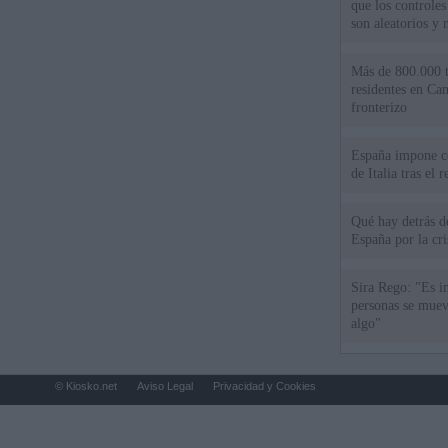
que los controles
son aleatorios y 
Más de 800.000 t
residentes en Can
fronterizo
España impone co
de Italia tras el
Qué hay detrás d
España por la cri
Sira Rego: "Es i
personas se muev
algo"
© Kiosko.net
Aviso Legal
Privacidad y Cookies