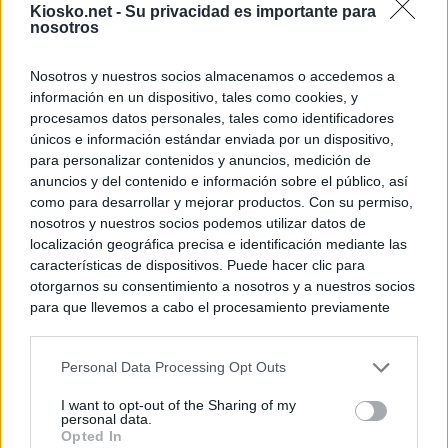
Kiosko.net -
Su privacidad es importante para
nosotros
Nosotros y nuestros socios almacenamos o accedemos a
información en un dispositivo, tales como cookies, y
procesamos datos personales, tales como identificadores
únicos e información estándar enviada por un dispositivo,
para personalizar contenidos y anuncios, medición de
anuncios y del contenido e información sobre el público, así
como para desarrollar y mejorar productos. Con su permiso,
nosotros y nuestros socios podemos utilizar datos de
localización geográfica precisa e identificación mediante las
características de dispositivos. Puede hacer clic para
otorgarnos su consentimiento a nosotros y a nuestros socios
para que llevemos a cabo el procesamiento previamente
descrito. De forma alternativa, puede acceder a información
más detallada y cambiar sus preferencias antes de otorgar o
Personal Data Processing Opt Outs
negar su consentimiento. Tenga en cuenta que algún
procesamiento de sus datos personales puede no requerir
I want to opt-out of the Sharing of my
de su consentimiento, pero usted tiene el derecho de
personal data.
rechazar tal procesamiento. Sus preferencias se aplicarán
Opted In