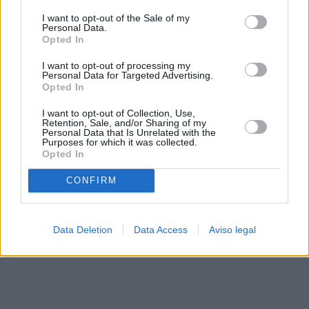
solo a este sitio web. Puede cambiar sus preferencias en
I want to opt-out of the Sale of my
cualquier momento entrando de nuevo en este sitio web o
Personal Data.
visitando nuestra política de privacidad.
Opted In
I want to opt-out of processing my
Personal Data for Targeted Advertising.
Opted In
I want to opt-out of Collection, Use,
Retention, Sale, and/or Sharing of my
Personal Data that Is Unrelated with the
Purposes for which it was collected.
Opted In
CONFIRM
Data Deletion
Data Access
Aviso legal