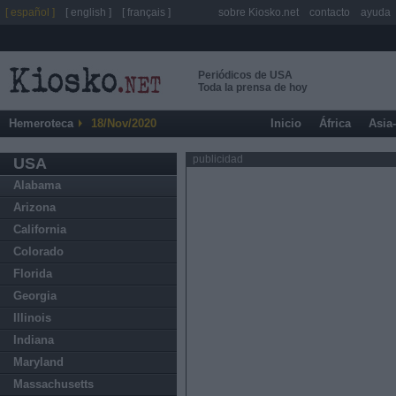
[ español ]
[ english ]
[ français ]
sobre Kiosko.net
contacto
ayuda
Periódicos de USA
Toda la prensa de hoy
Hemeroteca
18/Nov/2020
Inicio
África
Asia
publicidad
USA
Alabama
Arizona
California
Colorado
Florida
Georgia
Illinois
Indiana
Maryland
Massachusetts