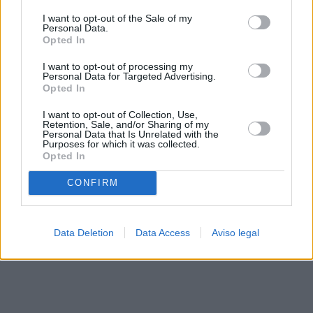
solo a este sitio web. Puede cambiar sus preferencias en
I want to opt-out of the Sale of my
cualquier momento entrando de nuevo en este sitio web o
Personal Data.
visitando nuestra política de privacidad.
Opted In
I want to opt-out of processing my
Personal Data for Targeted Advertising.
Opted In
I want to opt-out of Collection, Use,
Retention, Sale, and/or Sharing of my
Personal Data that Is Unrelated with the
Purposes for which it was collected.
Opted In
CONFIRM
Data Deletion
Data Access
Aviso legal