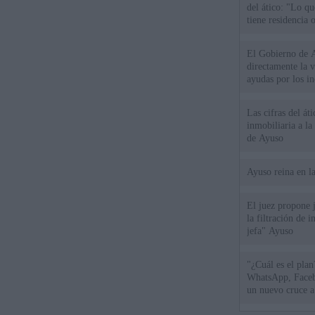
del ático: "Lo q
tiene residencia o
El Gobierno de A
directamente la 
ayudas por los i
Las cifras del át
inmobiliaria a l
de Ayuso
Ayuso reina en l
El juez propone j
la filtración de i
jefa" Ayuso
"¿Cuál es el plan
WhatsApp, Faceb
un nuevo cruce a
15 de agosto