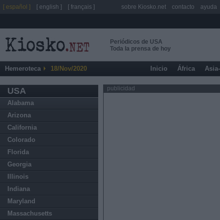
[ español ]
[ english ]
[ français ]
sobre Kiosko.net
contacto
ayuda
Periódicos de USA
Toda la prensa de hoy
Hemeroteca
18/Nov/2020
Inicio
África
Asia
publicidad
USA
Alabama
Arizona
California
Colorado
Florida
Georgia
Illinois
Indiana
Maryland
Massachusetts