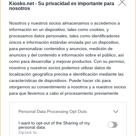
Kiosko.net -
Su privacidad es importante para
nosotros
Nosotros y nuestros socios almacenamos o accedemos a
información en un dispositivo, tales como cookies, y
procesamos datos personales, tales como identificadores
únicos e información estándar enviada por un dispositivo,
para personalizar contenidos y anuncios, medición de
anuncios y del contenido e información sobre el público, así
como para desarrollar y mejorar productos. Con su permiso,
nosotros y nuestros socios podemos utilizar datos de
localización geográfica precisa e identificación mediante las
características de dispositivos. Puede hacer clic para
otorgarnos su consentimiento a nosotros y a nuestros socios
para que llevemos a cabo el procesamiento previamente
descrito. De forma alternativa, puede acceder a información
más detallada y cambiar sus preferencias antes de otorgar o
Personal Data Processing Opt Outs
negar su consentimiento. Tenga en cuenta que algún
procesamiento de sus datos personales puede no requerir
I want to opt-out of the Sharing of my
de su consentimiento, pero usted tiene el derecho de
personal data.
rechazar tal procesamiento. Sus preferencias se aplicarán
Opted In