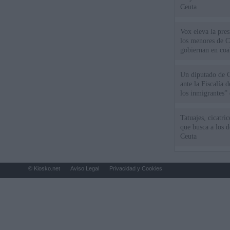
Ceuta
Vox eleva la pres
los menores de C
gobiernan en coa
Un diputado de 
ante la Fiscalía 
los inmigrantes”
Tatuajes, cicatri
que busca a los d
Ceuta
© Kiosko.net
Aviso Legal
Privacidad y Cookies