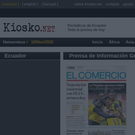
[ español ]
[ english ]
[ français ]
sobre Kiosko.net
contacto
ayuda
Periódicos de Ecuador
Toda la prensa de hoy
Hemeroteca
18/Nov/2020
Inicio
África
Asia
Ecuador
Prensa de Información G