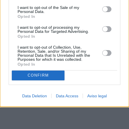
solo a este sitio web. Puede cambiar sus preferencias en
I want to opt-out of the Sale of my
cualquier momento entrando de nuevo en este sitio web o
Personal Data.
visitando nuestra política de privacidad.
Opted In
I want to opt-out of processing my
Personal Data for Targeted Advertising.
Opted In
I want to opt-out of Collection, Use,
Retention, Sale, and/or Sharing of my
Personal Data that Is Unrelated with the
Purposes for which it was collected.
Opted In
CONFIRM
Data Deletion
Data Access
Aviso legal