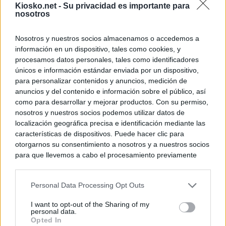
Kiosko.net -
Su privacidad es importante para
nosotros
Nosotros y nuestros socios almacenamos o accedemos a
información en un dispositivo, tales como cookies, y
procesamos datos personales, tales como identificadores
únicos e información estándar enviada por un dispositivo,
para personalizar contenidos y anuncios, medición de
anuncios y del contenido e información sobre el público, así
como para desarrollar y mejorar productos. Con su permiso,
nosotros y nuestros socios podemos utilizar datos de
localización geográfica precisa e identificación mediante las
características de dispositivos. Puede hacer clic para
otorgarnos su consentimiento a nosotros y a nuestros socios
para que llevemos a cabo el procesamiento previamente
descrito. De forma alternativa, puede acceder a información
más detallada y cambiar sus preferencias antes de otorgar o
Personal Data Processing Opt Outs
negar su consentimiento. Tenga en cuenta que algún
procesamiento de sus datos personales puede no requerir
I want to opt-out of the Sharing of my
de su consentimiento, pero usted tiene el derecho de
personal data.
rechazar tal procesamiento. Sus preferencias se aplicarán
Opted In