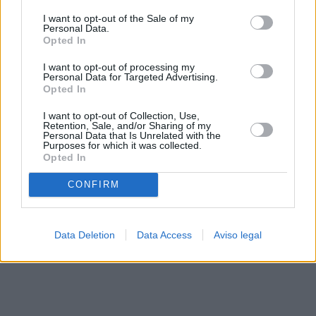
solo a este sitio web. Puede cambiar sus preferencias en
I want to opt-out of the Sale of my
cualquier momento entrando de nuevo en este sitio web o
Personal Data.
visitando nuestra política de privacidad.
Opted In
I want to opt-out of processing my
Personal Data for Targeted Advertising.
Opted In
I want to opt-out of Collection, Use,
Retention, Sale, and/or Sharing of my
Personal Data that Is Unrelated with the
Purposes for which it was collected.
Opted In
CONFIRM
Data Deletion
Data Access
Aviso legal