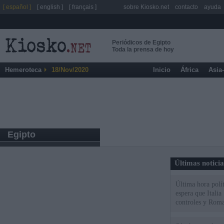
[ español ]
[ english ]
[ français ]
sobre Kiosko.net
contacto
ayuda
Periódicos de Egipto
Toda la prensa de hoy
Hemeroteca
18/Nov/2020
Inicio
África
Asia
Egipto
Últimas notici
Última hora polít
espera que Italia
controles y Roma