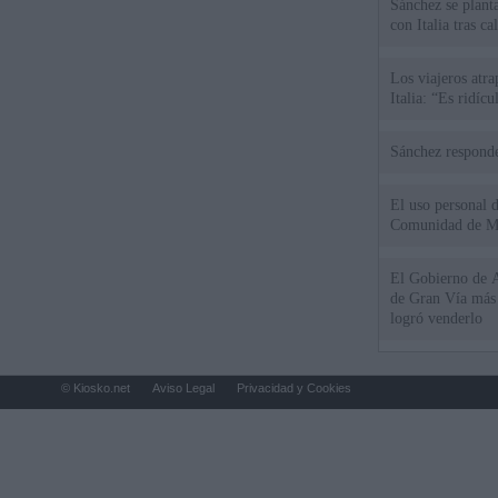
Sánchez se plant
con Italia tras c
Los viajeros atra
Italia: “Es ridíc
Sánchez responde
El uso personal d
Comunidad de M
El Gobierno de A
de Gran Vía más
logró venderlo
© Kiosko.net
Aviso Legal
Privacidad y Cookies