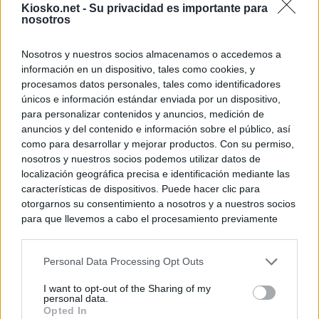
Kiosko.net -
Su privacidad es importante para
nosotros
Nosotros y nuestros socios almacenamos o accedemos a
información en un dispositivo, tales como cookies, y
procesamos datos personales, tales como identificadores
únicos e información estándar enviada por un dispositivo,
para personalizar contenidos y anuncios, medición de
anuncios y del contenido e información sobre el público, así
como para desarrollar y mejorar productos. Con su permiso,
nosotros y nuestros socios podemos utilizar datos de
localización geográfica precisa e identificación mediante las
características de dispositivos. Puede hacer clic para
otorgarnos su consentimiento a nosotros y a nuestros socios
para que llevemos a cabo el procesamiento previamente
descrito. De forma alternativa, puede acceder a información
más detallada y cambiar sus preferencias antes de otorgar o
Personal Data Processing Opt Outs
negar su consentimiento. Tenga en cuenta que algún
procesamiento de sus datos personales puede no requerir
I want to opt-out of the Sharing of my
de su consentimiento, pero usted tiene el derecho de
personal data.
rechazar tal procesamiento. Sus preferencias se aplicarán
Opted In