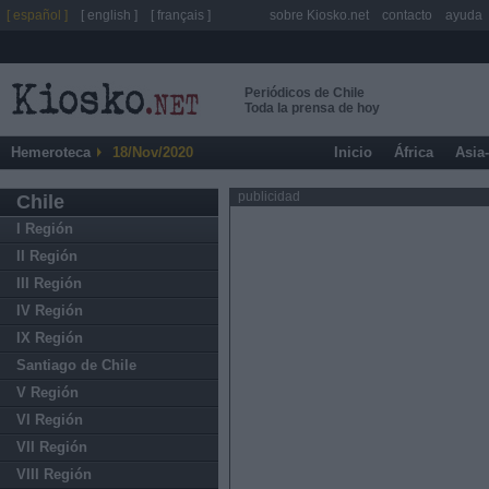
[ español ]
[ english ]
[ français ]
sobre Kiosko.net
contacto
ayuda
Periódicos de Chile
Toda la prensa de hoy
Hemeroteca
18/Nov/2020
Inicio
África
Asia
publicidad
Chile
I Región
II Región
III Región
IV Región
IX Región
Santiago de Chile
V Región
VI Región
VII Región
VIII Región