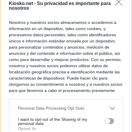
Kiosko.net -
Su privacidad es importante para
nosotros
Nosotros y nuestros socios almacenamos o accedemos a
información en un dispositivo, tales como cookies, y
procesamos datos personales, tales como identificadores
únicos e información estándar enviada por un dispositivo,
para personalizar contenidos y anuncios, medición de
anuncios y del contenido e información sobre el público, así
como para desarrollar y mejorar productos. Con su permiso,
nosotros y nuestros socios podemos utilizar datos de
localización geográfica precisa e identificación mediante las
características de dispositivos. Puede hacer clic para
otorgarnos su consentimiento a nosotros y a nuestros socios
para que llevemos a cabo el procesamiento previamente
descrito. De forma alternativa, puede acceder a información
más detallada y cambiar sus preferencias antes de otorgar o
Personal Data Processing Opt Outs
negar su consentimiento. Tenga en cuenta que algún
procesamiento de sus datos personales puede no requerir
I want to opt-out of the Sharing of my
de su consentimiento, pero usted tiene el derecho de
personal data.
rechazar tal procesamiento. Sus preferencias se aplicarán
Opted In