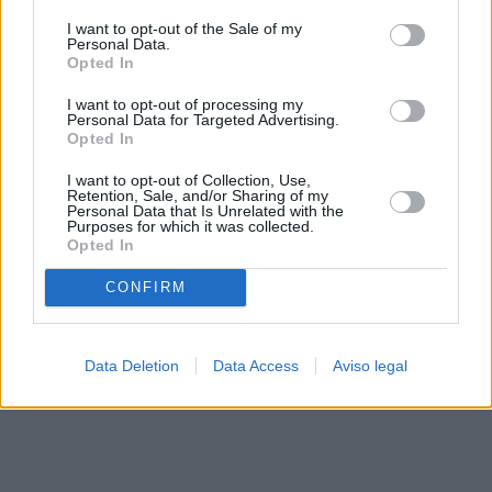
solo a este sitio web. Puede cambiar sus preferencias en
I want to opt-out of the Sale of my
cualquier momento entrando de nuevo en este sitio web o
Personal Data.
visitando nuestra política de privacidad.
Opted In
I want to opt-out of processing my
Personal Data for Targeted Advertising.
Opted In
I want to opt-out of Collection, Use,
Retention, Sale, and/or Sharing of my
Personal Data that Is Unrelated with the
Purposes for which it was collected.
Opted In
CONFIRM
Data Deletion
Data Access
Aviso legal