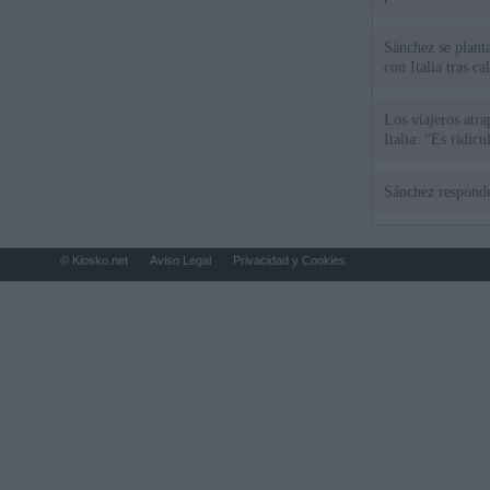
Sánchez se plant
con Italia tras c
Los viajeros atra
Italia: “Es ridíc
Sánchez responde
© Kiosko.net
Aviso Legal
Privacidad y Cookies