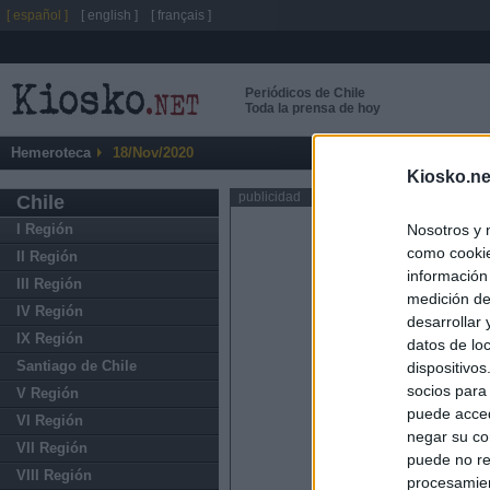
[ español ]
[ english ]
[ français ]
Periódicos de Chile
Toda la prensa de hoy
Hemeroteca
18/Nov/2020
Kiosko.ne
publicidad
Chile
Nosotros y 
I Región
como cookie
II Región
información
III Región
medición de
IV Región
desarrollar
IX Región
datos de loc
Santiago de Chile
dispositivo
socios para
V Región
puede acced
VI Región
negar su co
VII Región
puede no re
VIII Región
procesamien