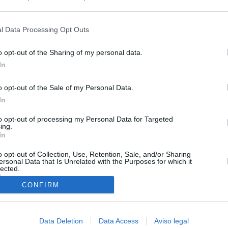
s en cualquier momento entrando de nuevo en este sitio web o visitan
privacidad.
l Data Processing Opt Outs
o opt-out of the Sharing of my personal data.
In
ias
SO
o opt-out of the Sale of my Personal Data.
In
Kio
 entre los viajeros procedentes de Italia por los nuevos
 lo esperábamos peor"
Nav
to opt-out of processing my Personal Data for Targeted
del
ing.
In
ntroles a los viajeros procedentes de Italia tras el rechazo de
SÍ
los
o opt-out of Collection, Use, Retention, Sale, and/or Sharing
ersonal Data that Is Unrelated with the Purposes for which it
lected.
de la embestida de Meloni contra España por la crisis de Ceuta
In
CONFIRM
tica, en directo | Los primeros viajeros que llegan desde Italia
ontroles: “Es ridículo que suceda esto”
Data Deletion
Data Access
Aviso legal
incomprensible que 70.000 personas se muevan sin que