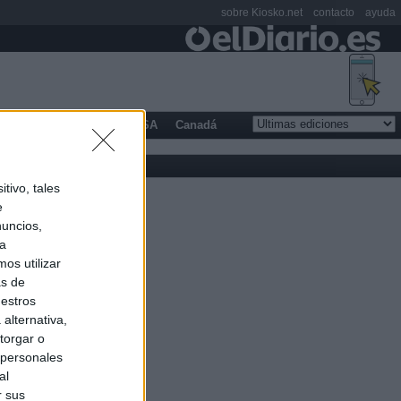
sobre Kiosko.net
contacto
ayuda
opa
Latinoamérica
USA
Canadá
tivo, tales
e
nuncios,
ra
os utilizar
as de
uestros
alternativa,
torgar o
 personales
al
r sus