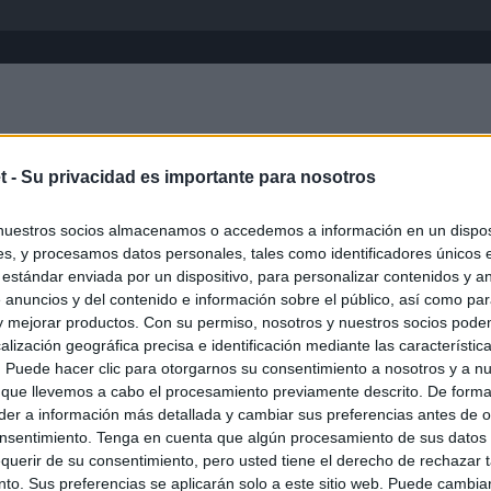
Inicio
África
Asia-Pacífico
Eur
t -
Su privacidad es importante para nosotros
VI Región
nuestros socios almacenamos o accedemos a información en un disposi
s, y procesamos datos personales, tales como identificadores únicos 
 estándar enviada por un dispositivo, para personalizar contenidos y a
 anuncios y del contenido e información sobre el público, así como pa
 y mejorar productos. Con su permiso, nosotros y nuestros socios podem
alización geográfica precisa e identificación mediante las característic
s. Puede hacer clic para otorgarnos su consentimiento a nosotros y a n
 que llevemos a cabo el procesamiento previamente descrito. De forma 
er a información más detallada y cambiar sus preferencias antes de o
nsentimiento. Tenga en cuenta que algún procesamiento de sus datos
querir de su consentimiento, pero usted tiene el derecho de rechazar t
to. Sus preferencias se aplicarán solo a este sitio web. Puede cambia