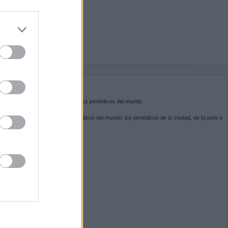
do nuestra
BRE KIOSKO.NET
sko.net
es la puerta de entrada a los periódicos del mundo.
ega por las portadas de los periódicos del mundo: los periódicos de tu ciudad, de tu país o
 otro extremo del mundo.
GUENOS