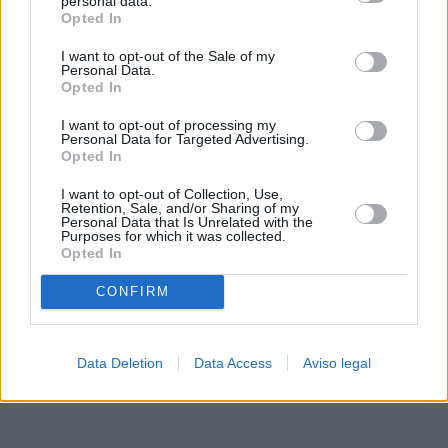
personal data.
rechazar tal procesamiento. Sus preferencias se aplicarán
Opted In
solo a este sitio web. Puede cambiar sus preferencias en
I want to opt-out of the Sale of my
cualquier momento entrando de nuevo en este sitio web o
Personal Data.
visitando nuestra política de privacidad.
Opted In
I want to opt-out of processing my
Personal Data for Targeted Advertising.
Opted In
I want to opt-out of Collection, Use,
Retention, Sale, and/or Sharing of my
Personal Data that Is Unrelated with the
Purposes for which it was collected.
Opted In
CONFIRM
Data Deletion
Data Access
Aviso legal