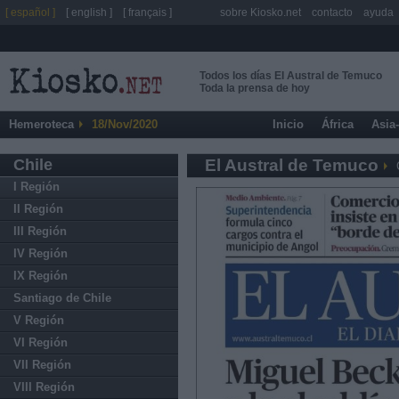
[ español ]
[ english ]
[ français ]
sobre Kiosko.net
contacto
ayuda
Todos los días El Austral de Temuco
Toda la prensa de hoy
Hemeroteca
18/Nov/2020
Inicio
África
Asia
Chile
El Austral de Temuco
I Región
II Región
III Región
IV Región
IX Región
Santiago de Chile
V Región
VI Región
VII Región
VIII Región