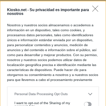
El uso personal d
Kiosko.net -
Su privacidad es importante para
Comunidad de M
nosotros
El Gobierno de A
Nosotros y nuestros socios almacenamos o accedemos a
de Gran Vía más
información en un dispositivo, tales como cookies, y
logró venderlo
procesamos datos personales, tales como identificadores
únicos e información estándar enviada por un dispositivo,
para personalizar contenidos y anuncios, medición de
© Kiosko.net
Aviso Legal
Privacidad y Cookies
anuncios y del contenido e información sobre el público, así
como para desarrollar y mejorar productos. Con su permiso,
nosotros y nuestros socios podemos utilizar datos de
localización geográfica precisa e identificación mediante las
características de dispositivos. Puede hacer clic para
otorgarnos su consentimiento a nosotros y a nuestros socios
para que llevemos a cabo el procesamiento previamente
descrito. De forma alternativa, puede acceder a información
más detallada y cambiar sus preferencias antes de otorgar o
Personal Data Processing Opt Outs
negar su consentimiento. Tenga en cuenta que algún
procesamiento de sus datos personales puede no requerir
I want to opt-out of the Sharing of my
de su consentimiento, pero usted tiene el derecho de