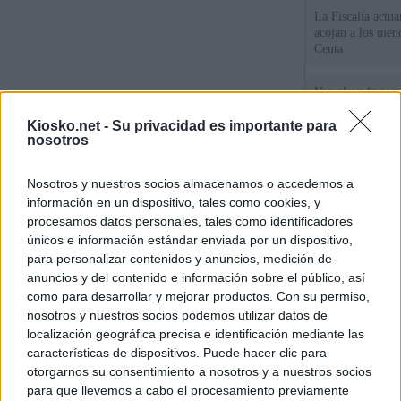
La Fiscalía actu
acojan a los meno
Ceuta
Vox eleva la pres
los menores de C
gobiernan en coa
Kiosko.net -
Su privacidad es importante para
nosotros
Un diputado de 
Nosotros y nuestros socios almacenamos o accedemos a
ante la Fiscalía 
los inmigrantes”
información en un dispositivo, tales como cookies, y
procesamos datos personales, tales como identificadores
únicos e información estándar enviada por un dispositivo,
© Kiosko.net
Aviso Legal
Privacidad y Cookies
para personalizar contenidos y anuncios, medición de
anuncios y del contenido e información sobre el público, así
como para desarrollar y mejorar productos. Con su permiso,
nosotros y nuestros socios podemos utilizar datos de
localización geográfica precisa e identificación mediante las
características de dispositivos. Puede hacer clic para
otorgarnos su consentimiento a nosotros y a nuestros socios
para que llevemos a cabo el procesamiento previamente