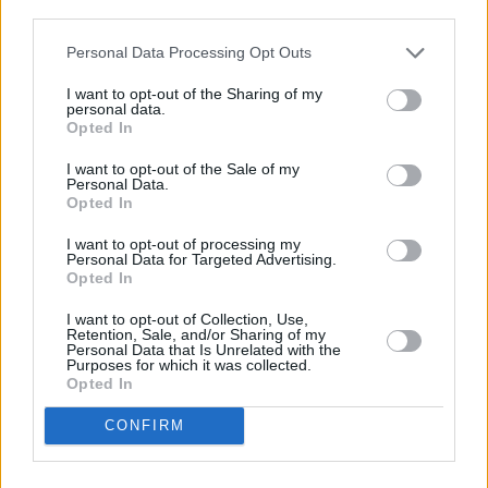
descrito. De forma alternativa, puede acceder a información
más detallada y cambiar sus preferencias antes de otorgar o
Personal Data Processing Opt Outs
negar su consentimiento. Tenga en cuenta que algún
procesamiento de sus datos personales puede no requerir
I want to opt-out of the Sharing of my
de su consentimiento, pero usted tiene el derecho de
personal data.
rechazar tal procesamiento. Sus preferencias se aplicarán
Opted In
solo a este sitio web. Puede cambiar sus preferencias en
I want to opt-out of the Sale of my
cualquier momento entrando de nuevo en este sitio web o
Personal Data.
visitando nuestra política de privacidad.
Opted In
I want to opt-out of processing my
Personal Data for Targeted Advertising.
Opted In
I want to opt-out of Collection, Use,
Retention, Sale, and/or Sharing of my
Personal Data that Is Unrelated with the
Purposes for which it was collected.
Opted In
CONFIRM