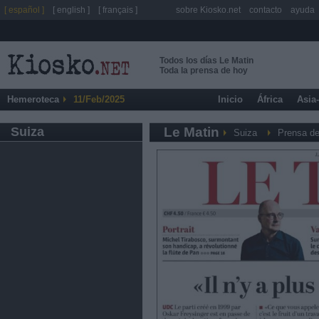
[ español ]
[ english ]
[ français ]
sobre Kiosko.net
contacto
ayuda
Todos los días Le Matin
Toda la prensa de hoy
Hemeroteca
11/Feb/2025
Inicio
África
Asia
Suiza
Le Matin
Suiza
Prensa de