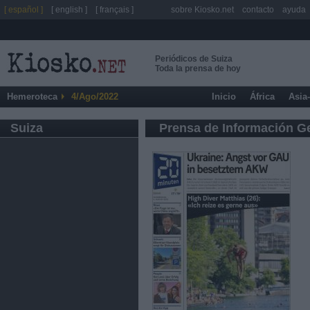
[ español ]
[ english ]
[ français ]
sobre Kiosko.net
contacto
ayuda
Periódicos de Suiza
Toda la prensa de hoy
Hemeroteca
4/Ago/2022
Inicio
África
Asia
Suiza
Prensa de Información G