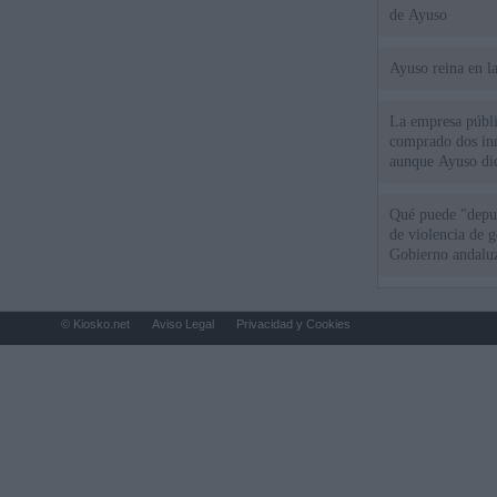
de Ayuso
Ayuso reina en l
La empresa públic
comprado dos inm
aunque Ayuso dic
el año"
Qué puede "depur
de violencia de g
Gobierno andalu
© Kiosko.net
Aviso Legal
Privacidad y Cookies