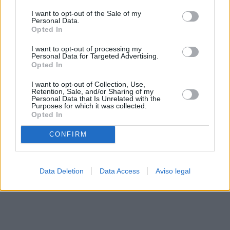
solo a este sitio web. Puede cambiar sus preferencias en
I want to opt-out of the Sale of my
cualquier momento entrando de nuevo en este sitio web o
Personal Data.
visitando nuestra política de privacidad.
Opted In
I want to opt-out of processing my
Personal Data for Targeted Advertising.
Opted In
I want to opt-out of Collection, Use,
Retention, Sale, and/or Sharing of my
Personal Data that Is Unrelated with the
Purposes for which it was collected.
Opted In
CONFIRM
Data Deletion
Data Access
Aviso legal