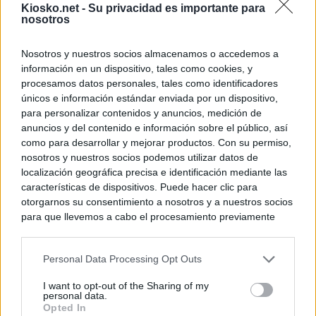
Kiosko.net -
Su privacidad es importante para
nosotros
Nosotros y nuestros socios almacenamos o accedemos a
información en un dispositivo, tales como cookies, y
procesamos datos personales, tales como identificadores
únicos e información estándar enviada por un dispositivo,
para personalizar contenidos y anuncios, medición de
anuncios y del contenido e información sobre el público, así
como para desarrollar y mejorar productos. Con su permiso,
nosotros y nuestros socios podemos utilizar datos de
localización geográfica precisa e identificación mediante las
características de dispositivos. Puede hacer clic para
otorgarnos su consentimiento a nosotros y a nuestros socios
para que llevemos a cabo el procesamiento previamente
descrito. De forma alternativa, puede acceder a información
más detallada y cambiar sus preferencias antes de otorgar o
Personal Data Processing Opt Outs
negar su consentimiento. Tenga en cuenta que algún
procesamiento de sus datos personales puede no requerir
I want to opt-out of the Sharing of my
de su consentimiento, pero usted tiene el derecho de
personal data.
rechazar tal procesamiento. Sus preferencias se aplicarán
Opted In