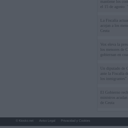
mantiene los cont
el 15 de agosto:
La Fiscalía actu
acojan a los meno
Ceuta
Vox eleva la pres
los menores de C
gobiernan en coa
Un diputado de 
ante la Fiscalía 
los inmigrantes”
El Gobierno rech
ministros acudan 
de Ceuta
© Kiosko.net
Aviso Legal
Privacidad y Cookies