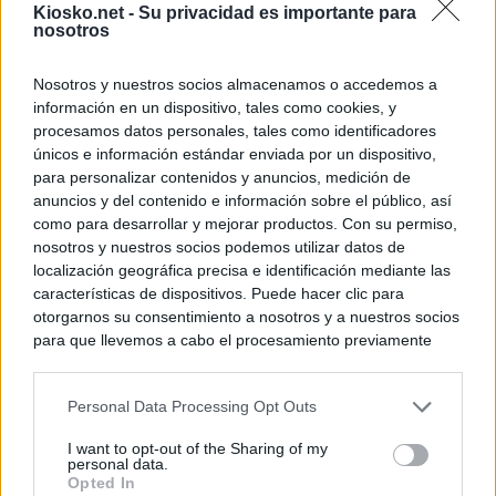
Kiosko.net -
Su privacidad es importante para
nosotros
Nosotros y nuestros socios almacenamos o accedemos a
información en un dispositivo, tales como cookies, y
procesamos datos personales, tales como identificadores
únicos e información estándar enviada por un dispositivo,
para personalizar contenidos y anuncios, medición de
anuncios y del contenido e información sobre el público, así
como para desarrollar y mejorar productos. Con su permiso,
nosotros y nuestros socios podemos utilizar datos de
localización geográfica precisa e identificación mediante las
características de dispositivos. Puede hacer clic para
otorgarnos su consentimiento a nosotros y a nuestros socios
para que llevemos a cabo el procesamiento previamente
descrito. De forma alternativa, puede acceder a información
más detallada y cambiar sus preferencias antes de otorgar o
Personal Data Processing Opt Outs
negar su consentimiento. Tenga en cuenta que algún
procesamiento de sus datos personales puede no requerir
I want to opt-out of the Sharing of my
de su consentimiento, pero usted tiene el derecho de
personal data.
rechazar tal procesamiento. Sus preferencias se aplicarán
Opted In