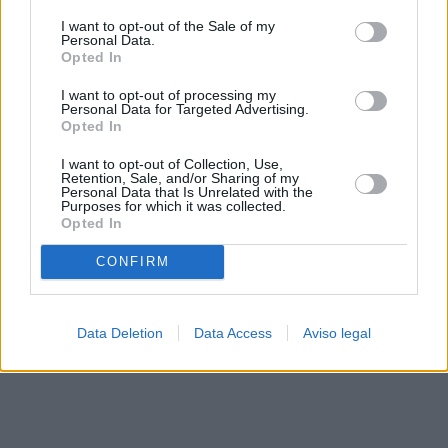
solo a este sitio web. Puede cambiar sus preferencias en
I want to opt-out of the Sale of my
cualquier momento entrando de nuevo en este sitio web o
Personal Data.
visitando nuestra política de privacidad.
Opted In
I want to opt-out of processing my
Personal Data for Targeted Advertising.
Opted In
I want to opt-out of Collection, Use,
Retention, Sale, and/or Sharing of my
Personal Data that Is Unrelated with the
Purposes for which it was collected.
Opted In
CONFIRM
Data Deletion
Data Access
Aviso legal