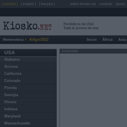
[ español ]
[ english ]
[ français ]
sobre Kiosko.net
contacto
ayuda
Periódicos de USA
Toda la prensa de hoy
Hemeroteca
4/Ago/2022
Inicio
África
Asia
publicidad
USA
Alabama
Arizona
California
Colorado
Florida
Georgia
Illinois
Indiana
Maryland
Massachusetts