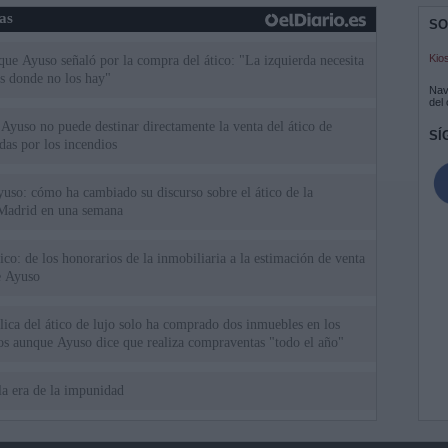
ias
SO
Kio
 que Ayuso señaló por la compra del ático: "La izquierda necesita
s donde no los hay"
Nav
del
Ayuso no puede destinar directamente la venta del ático de
SÍ
as por los incendios
uso: cómo ha cambiado su discurso sobre el ático de la
Madrid en una semana
tico: de los honorarios de la inmobiliaria a la estimación de venta
e Ayuso
ica del ático de lujo solo ha comprado dos inmuebles en los
ios aunque Ayuso dice que realiza compraventas "todo el año"
la era de la impunidad