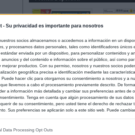
t -
Su privacidad es importante para nosotros
nuestros socios almacenamos o accedemos a información en un disposi
s, y procesamos datos personales, tales como identificadores únicos 
 estándar enviada por un dispositivo, para personalizar contenidos y a
 anuncios y del contenido e información sobre el público, así como pa
 y mejorar productos. Con su permiso, nosotros y nuestros socios podem
alización geográfica precisa e identificación mediante las característic
s. Puede hacer clic para otorgarnos su consentimiento a nosotros y a n
 que llevemos a cabo el procesamiento previamente descrito. De forma 
er a información más detallada y cambiar sus preferencias antes de o
nsentimiento. Tenga en cuenta que algún procesamiento de sus datos
querir de su consentimiento, pero usted tiene el derecho de rechazar t
to. Sus preferencias se aplicarán solo a este sitio web. Puede cambia
s en cualquier momento entrando de nuevo en este sitio web o visitan
privacidad.
l Data Processing Opt Outs