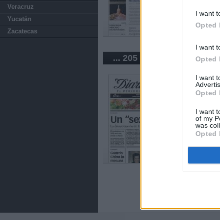
Veracruz
I want t
Yucatán
Opted 
Zacatecas
I want t
... 205 periódicos de Méx
Opted 
I want 
Advertis
Opted 
I want t
of my P
was col
Opted 