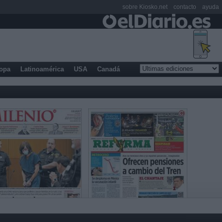
sobre Kiosko.net
contacto
ayuda
opa
Latinoamérica
USA
Canadá