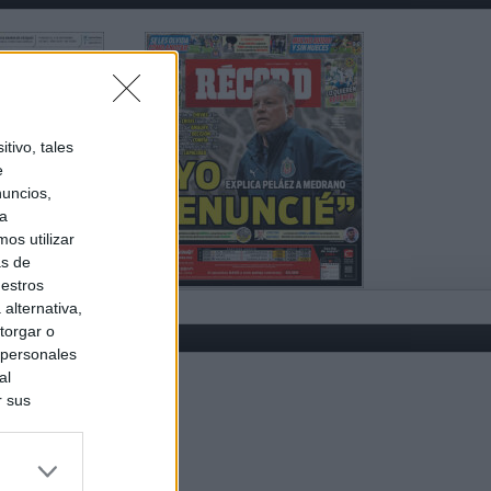
tivo, tales
e
nuncios,
ra
os utilizar
as de
uestros
alternativa,
torgar o
 personales
al
r sus
do nuestra