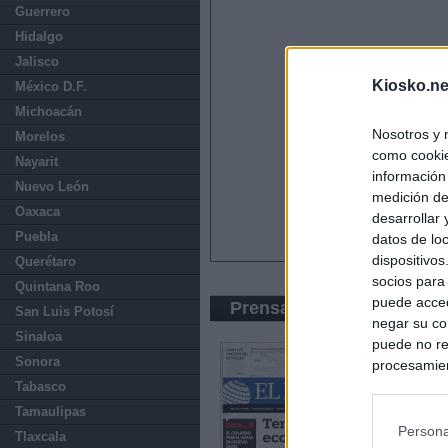
Guerrero
Hidalgo
Jalisco
Kiosko.ne
México D.F.
Michoacán
Nosotros y 
Morelos
como cookie
Nayarit
información
Nuevo León
medición de
Oaxaca
desarrollar
Puebla
datos de loc
dispositivo
Querétaro
socios para
Quintana Roo
puede acced
Prensa Económica
San Luis Potosí
negar su co
Sinaloa
puede no re
Sonora
procesamien
preferencia
Tabasco
política de 
Tamaulipas
Persona
Tlaxcala