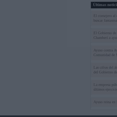
Últimas notic
El consejero al
buscar fantasma
El Gobierno de 
Chamberí a ayud
Ayuso contra Ay
Comunidad de 
Las cifras del á
del Gobierno d
La empresa públ
últimos ejercic
Ayuso reina en 