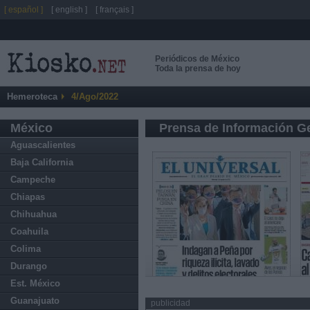
[ español ]
[ english ]
[ français ]
Periódicos de México
Toda la prensa de hoy
Hemeroteca
4/Ago/2022
México
Prensa de Información G
Aguascalientes
Baja California
Campeche
Chiapas
Chihuahua
Coahuila
Colima
Durango
Est. México
Guanajuato
publicidad