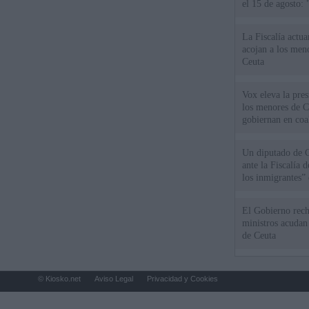
el 15 de agosto:
La Fiscalía actu
acojan a los meno
Ceuta
Vox eleva la pres
los menores de C
gobiernan en coa
Un diputado de 
ante la Fiscalía 
los inmigrantes”
El Gobierno rech
ministros acudan 
de Ceuta
© Kiosko.net
Aviso Legal
Privacidad y Cookies