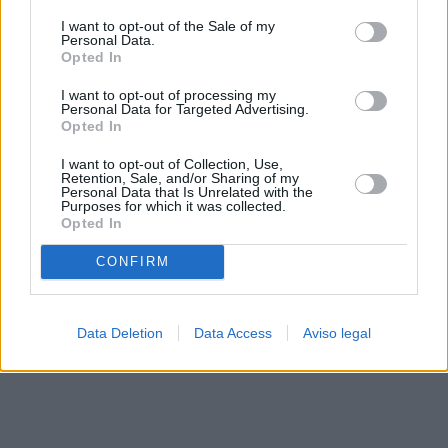
solo a este sitio web. Puede cambiar sus preferencias en
I want to opt-out of the Sale of my
cualquier momento entrando de nuevo en este sitio web o
Personal Data.
visitando nuestra política de privacidad.
Opted In
I want to opt-out of processing my
Personal Data for Targeted Advertising.
Opted In
I want to opt-out of Collection, Use,
Retention, Sale, and/or Sharing of my
Personal Data that Is Unrelated with the
Purposes for which it was collected.
Opted In
CONFIRM
Data Deletion
Data Access
Aviso legal