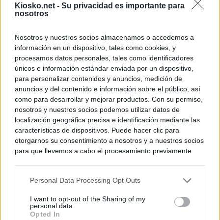
Kiosko.net -
Su privacidad es importante para
nosotros
Nosotros y nuestros socios almacenamos o accedemos a
información en un dispositivo, tales como cookies, y
procesamos datos personales, tales como identificadores
únicos e información estándar enviada por un dispositivo,
para personalizar contenidos y anuncios, medición de
anuncios y del contenido e información sobre el público, así
como para desarrollar y mejorar productos. Con su permiso,
nosotros y nuestros socios podemos utilizar datos de
localización geográfica precisa e identificación mediante las
características de dispositivos. Puede hacer clic para
otorgarnos su consentimiento a nosotros y a nuestros socios
para que llevemos a cabo el procesamiento previamente
descrito. De forma alternativa, puede acceder a información
más detallada y cambiar sus preferencias antes de otorgar o
Personal Data Processing Opt Outs
negar su consentimiento. Tenga en cuenta que algún
procesamiento de sus datos personales puede no requerir
I want to opt-out of the Sharing of my
de su consentimiento, pero usted tiene el derecho de
personal data.
rechazar tal procesamiento. Sus preferencias se aplicarán
Opted In