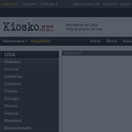
[ español ]
[ english ]
[ français ]
sobre Kiosko.net
contacto
ayuda
Periódicos de USA
Toda la prensa de hoy
Hemeroteca
4/Ago/2022
Inicio
África
Asia
publicidad
USA
Alabama
Arizona
California
Colorado
Florida
Georgia
Illinois
Indiana
Maryland
Massachusetts