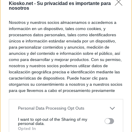
Kiosko.net -
Su privacidad es importante para
nosotros
Nosotros y nuestros socios almacenamos o accedemos a
información en un dispositivo, tales como cookies, y
procesamos datos personales, tales como identificadores
únicos e información estándar enviada por un dispositivo,
para personalizar contenidos y anuncios, medición de
anuncios y del contenido e información sobre el público, así
como para desarrollar y mejorar productos. Con su permiso,
nosotros y nuestros socios podemos utilizar datos de
localización geográfica precisa e identificación mediante las
características de dispositivos. Puede hacer clic para
otorgarnos su consentimiento a nosotros y a nuestros socios
para que llevemos a cabo el procesamiento previamente
descrito. De forma alternativa, puede acceder a información
más detallada y cambiar sus preferencias antes de otorgar o
Personal Data Processing Opt Outs
negar su consentimiento. Tenga en cuenta que algún
procesamiento de sus datos personales puede no requerir
I want to opt-out of the Sharing of my
de su consentimiento, pero usted tiene el derecho de
personal data.
rechazar tal procesamiento. Sus preferencias se aplicarán
Opted In