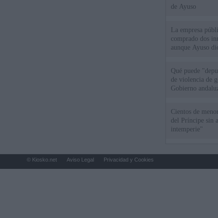
de Ayuso
La empresa públic
comprado dos inm
aunque Ayuso dic
el año"
Qué puede "depur
de violencia de g
Gobierno andalu
Cientos de menor
del Príncipe sin
intemperie"
© Kiosko.net
Aviso Legal
Privacidad y Cookies