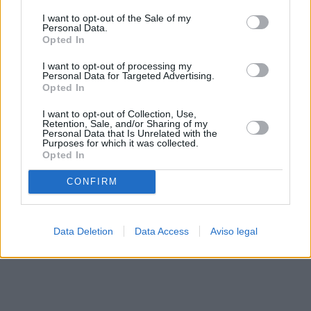
solo a este sitio web. Puede cambiar sus preferencias en
I want to opt-out of the Sale of my
cualquier momento entrando de nuevo en este sitio web o
Personal Data.
visitando nuestra política de privacidad.
Opted In
I want to opt-out of processing my
Personal Data for Targeted Advertising.
Opted In
I want to opt-out of Collection, Use,
Retention, Sale, and/or Sharing of my
Personal Data that Is Unrelated with the
Purposes for which it was collected.
Opted In
CONFIRM
Data Deletion
Data Access
Aviso legal