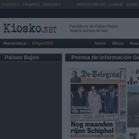
[ español ]
[ english ]
[ français ]
sobre Kiosko.net
contacto
ayuda
Periódicos de Países Bajos
Toda la prensa de hoy
Hemeroteca
4/Ago/2022
Inicio
África
Asia
Países Bajos
Prensa de Información G