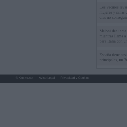
Los vecinos leva
mujeres y niñas 
días no consegu
Meloni denuncia 
mientras llama a
para Italia con 
España tiene cas
principales, un 3
© Kiosko.net
Aviso Legal
Privacidad y Cookies