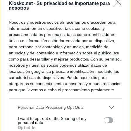
Kiosko.net -
Su privacidad es importante para
nosotros
Nosotros y nuestros socios almacenamos o accedemos a
información en un dispositivo, tales como cookies, y
procesamos datos personales, tales como identificadores
únicos e información estándar enviada por un dispositivo,
para personalizar contenidos y anuncios, medición de
anuncios y del contenido e información sobre el público, así
como para desarrollar y mejorar productos. Con su permiso,
nosotros y nuestros socios podemos utilizar datos de
localización geográfica precisa e identificación mediante las
características de dispositivos. Puede hacer clic para
otorgarnos su consentimiento a nosotros y a nuestros socios
para que llevemos a cabo el procesamiento previamente
descrito. De forma alternativa, puede acceder a información
más detallada y cambiar sus preferencias antes de otorgar o
Personal Data Processing Opt Outs
negar su consentimiento. Tenga en cuenta que algún
procesamiento de sus datos personales puede no requerir
I want to opt-out of the Sharing of my
de su consentimiento, pero usted tiene el derecho de
personal data.
rechazar tal procesamiento. Sus preferencias se aplicarán
Opted In