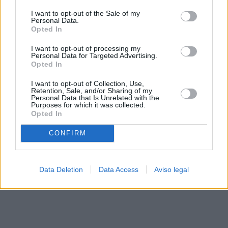
solo a este sitio web. Puede cambiar sus preferencias en
I want to opt-out of the Sale of my
cualquier momento entrando de nuevo en este sitio web o
Personal Data.
visitando nuestra política de privacidad.
Opted In
I want to opt-out of processing my
Personal Data for Targeted Advertising.
Opted In
I want to opt-out of Collection, Use,
Retention, Sale, and/or Sharing of my
Personal Data that Is Unrelated with the
Purposes for which it was collected.
Opted In
CONFIRM
Data Deletion
Data Access
Aviso legal