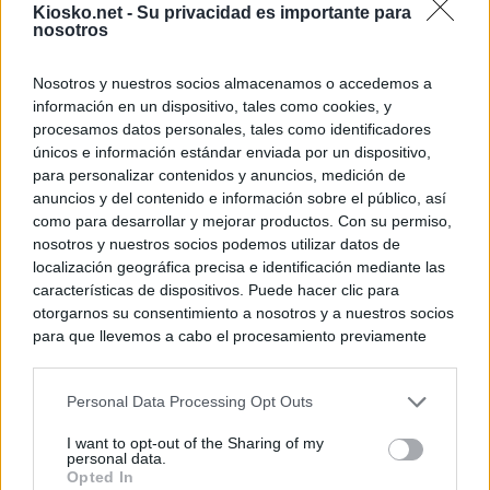
Kiosko.net -
Su privacidad es importante para
nosotros
Nosotros y nuestros socios almacenamos o accedemos a
información en un dispositivo, tales como cookies, y
procesamos datos personales, tales como identificadores
únicos e información estándar enviada por un dispositivo,
para personalizar contenidos y anuncios, medición de
anuncios y del contenido e información sobre el público, así
como para desarrollar y mejorar productos. Con su permiso,
nosotros y nuestros socios podemos utilizar datos de
localización geográfica precisa e identificación mediante las
características de dispositivos. Puede hacer clic para
otorgarnos su consentimiento a nosotros y a nuestros socios
para que llevemos a cabo el procesamiento previamente
descrito. De forma alternativa, puede acceder a información
más detallada y cambiar sus preferencias antes de otorgar o
Personal Data Processing Opt Outs
negar su consentimiento. Tenga en cuenta que algún
procesamiento de sus datos personales puede no requerir
I want to opt-out of the Sharing of my
de su consentimiento, pero usted tiene el derecho de
personal data.
rechazar tal procesamiento. Sus preferencias se aplicarán
Opted In