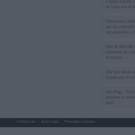
España impone co
de Italia tras el
Última hora polít
que los controles
son aleatorios y 
Más de 800.000 t
residentes en Can
fronterizo
Qué hay detrás d
España por la cri
Sira Rego: "Es i
personas se muev
algo"
© Kiosko.net
Aviso Legal
Privacidad y Cookies