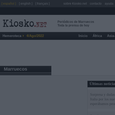
[ español ]
[ english ]
[ français ]
sobre Kiosko.net
contacto
ayuda
Periódicos de Marruecos
Toda la prensa de hoy
Hemeroteca
4/Ago/2022
Inicio
África
Asia
Marruecos
Últimas notici
Sorpresa y dudas 
Italia por los nu
esperábamos peo