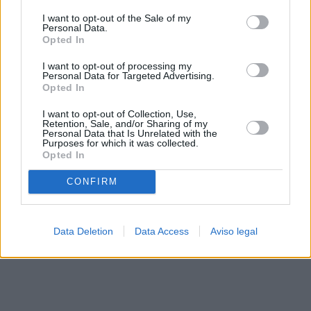
solo a este sitio web. Puede cambiar sus preferencias en
I want to opt-out of the Sale of my
cualquier momento entrando de nuevo en este sitio web o
Personal Data.
visitando nuestra política de privacidad.
Opted In
I want to opt-out of processing my
Personal Data for Targeted Advertising.
Opted In
I want to opt-out of Collection, Use,
Retention, Sale, and/or Sharing of my
Personal Data that Is Unrelated with the
Purposes for which it was collected.
Opted In
CONFIRM
Data Deletion
Data Access
Aviso legal