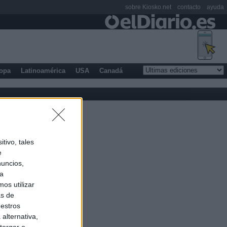
sobre Kiosko.net
contacto
ayuda
opa
Latinoamérica
USA
Canadá
tivo, tales
e
nuncios,
ra
os utilizar
as de
uestros
alternativa,
torgar o