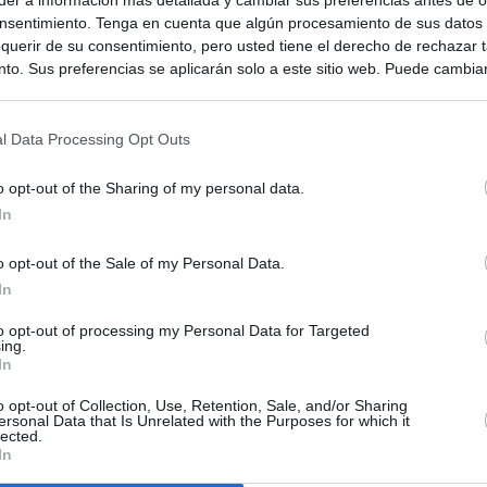
nsentimiento. Tenga en cuenta que algún procesamiento de sus datos
querir de su consentimiento, pero usted tiene el derecho de rechazar t
to. Sus preferencias se aplicarán solo a este sitio web. Puede cambia
s en cualquier momento entrando de nuevo en este sitio web o visitan
privacidad.
l Data Processing Opt Outs
o opt-out of the Sharing of my personal data.
In
o opt-out of the Sale of my Personal Data.
In
to opt-out of processing my Personal Data for Targeted
ias
SO
ing.
In
Kio
 que Ayuso señaló por la compra del ático: "Lo que no se dice es
ene residencia oficial para la presidenta"
o opt-out of Collection, Use, Retention, Sale, and/or Sharing
Nav
ersonal Data that Is Unrelated with the Purposes for which it
del
lected.
In
Ayuso no puede destinar directamente la venta del ático de
SÍ
as por los incendios