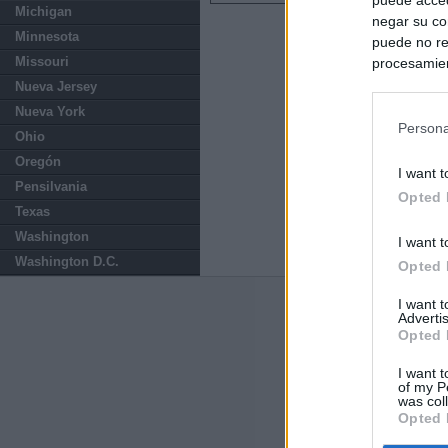
Michigan
negar su co
Minnesota
puede no re
Missouri
procesamien
preferencia
Nueva Jersey
política de 
Nueva York
Persona
Ohio
Oregón
I want t
Pensilvania
Opted 
Texas
Washington
I want t
Washington D.C.
Opted 
I want 
Últimas notic
Advertis
Opted 
El consejero al
que Madrid no ti
I want t
of my P
was col
Opted 
El Gobierno de 
Chamberí a ayud