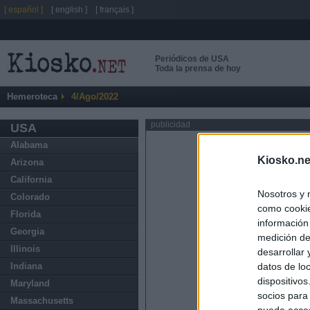
[ español ]
[ english ]
[ français ]
Periódicos de USA
Toda la prensa de hoy
Hemeroteca
4/Ago/2022
publicidad
USA
Alabama
Kiosko.ne
Arizona
California
Nosotros y 
Colorado
como cookie
Florida
información
Georgia
medición de
Illinois
desarrollar
datos de loc
Indiana
dispositivo
Maryland
socios para
Massachusetts
puede acced