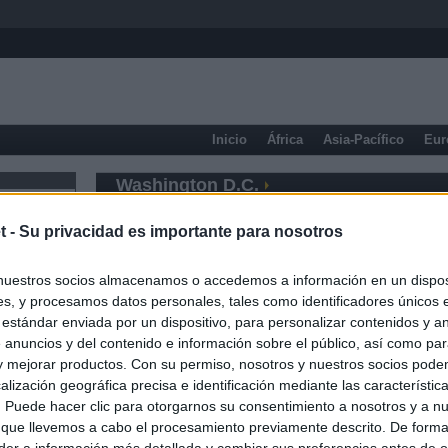
Inicio
África
Asia-Pacífico
Eur
Washington D.C.
t -
Su privacidad es importante para nosotros
nuestros socios almacenamos o accedemos a información en un disposi
s, y procesamos datos personales, tales como identificadores únicos 
 estándar enviada por un dispositivo, para personalizar contenidos y a
 anuncios y del contenido e información sobre el público, así como pa
 y mejorar productos. Con su permiso, nosotros y nuestros socios podem
alización geográfica precisa e identificación mediante las característic
s. Puede hacer clic para otorgarnos su consentimiento a nosotros y a n
 que llevemos a cabo el procesamiento previamente descrito. De forma 
er a información más detallada y cambiar sus preferencias antes de o