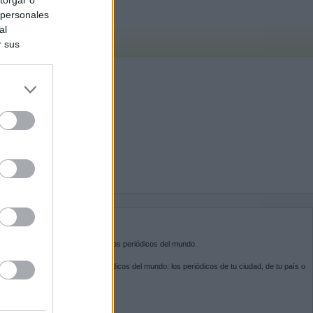
 personales
al
r sus
do nuestra
BRE KIOSKO.NET
sko.net
es la puerta de entrada a los periódicos del mundo.
ega por las portadas de los periódicos del mundo: los periódicos de tu ciudad, de tu país o
 otro extremo del mundo.
GUENOS