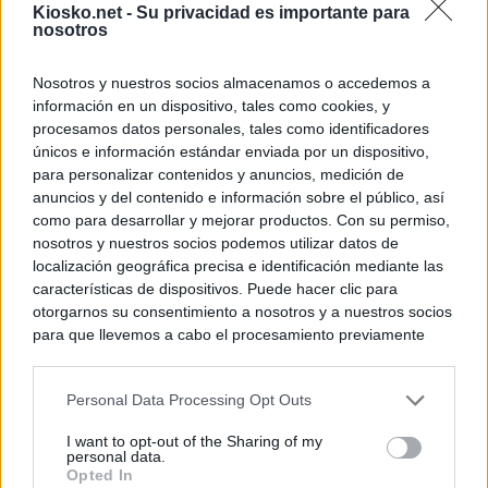
Kiosko.net -
Su privacidad es importante para
nosotros
Nosotros y nuestros socios almacenamos o accedemos a
información en un dispositivo, tales como cookies, y
procesamos datos personales, tales como identificadores
únicos e información estándar enviada por un dispositivo,
para personalizar contenidos y anuncios, medición de
anuncios y del contenido e información sobre el público, así
como para desarrollar y mejorar productos. Con su permiso,
nosotros y nuestros socios podemos utilizar datos de
localización geográfica precisa e identificación mediante las
características de dispositivos. Puede hacer clic para
otorgarnos su consentimiento a nosotros y a nuestros socios
para que llevemos a cabo el procesamiento previamente
descrito. De forma alternativa, puede acceder a información
más detallada y cambiar sus preferencias antes de otorgar o
Personal Data Processing Opt Outs
negar su consentimiento. Tenga en cuenta que algún
procesamiento de sus datos personales puede no requerir
I want to opt-out of the Sharing of my
de su consentimiento, pero usted tiene el derecho de
personal data.
rechazar tal procesamiento. Sus preferencias se aplicarán
Opted In