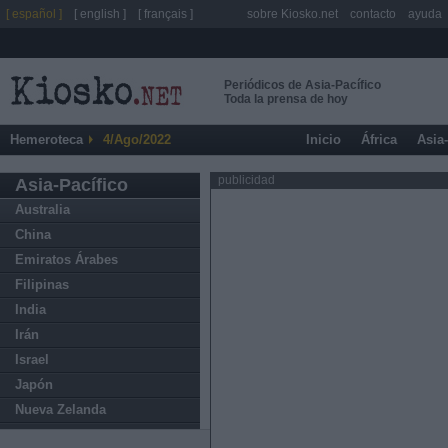
[ español ]
[ english ]
[ français ]
sobre Kiosko.net
contacto
ayuda
Periódicos de Asia-Pacífico
Toda la prensa de hoy
Hemeroteca
4/Ago/2022
Inicio
África
Asia
publicidad
Asia-Pacífico
Australia
China
Emiratos Árabes
Filipinas
India
Irán
Israel
Japón
Nueva Zelanda