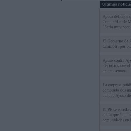
Últimas notici
Ayuso defiende q
Comunidad de Mad
"Sería muy poco 
El Gobierno de A
Chamberí por 6,3
Ayuso contra Ay
discurso sobre e
en una semana
La empresa públic
comprado dos inm
aunque Ayuso dic
el año"
El PP se enreda 
ahora que "cumpl
comunidades en l
oponen