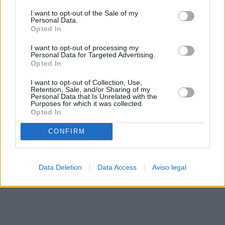
solo a este sitio web. Puede cambiar sus preferencias en
I want to opt-out of the Sale of my
cualquier momento entrando de nuevo en este sitio web o
Personal Data.
visitando nuestra política de privacidad.
Opted In
I want to opt-out of processing my
Personal Data for Targeted Advertising.
Opted In
I want to opt-out of Collection, Use,
Retention, Sale, and/or Sharing of my
Personal Data that Is Unrelated with the
Purposes for which it was collected.
Opted In
CONFIRM
Data Deletion
Data Access
Aviso legal