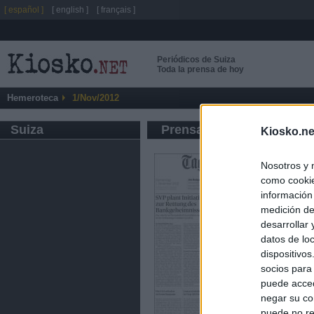
[ español ]
[ english ]
[ français ]
Periódicos de Suiza
Toda la prensa de hoy
Hemeroteca
1/Nov/2012
Suiza
Prensa de Información G
Kiosko.ne
Nosotros y 
como cookie
información
medición de
desarrollar
datos de loc
dispositivo
socios para
puede acced
negar su co
puede no re