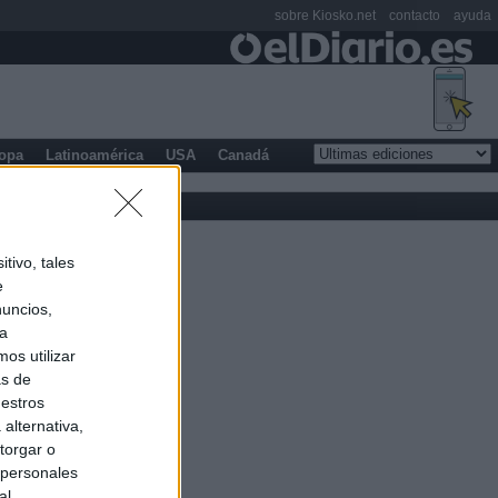
sobre Kiosko.net
contacto
ayuda
opa
Latinoamérica
USA
Canadá
tivo, tales
e
nuncios,
ra
os utilizar
as de
uestros
alternativa,
torgar o
 personales
al