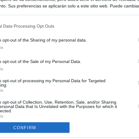
to. Sus preferencias se aplicarán solo a este sitio web. Puede cambia
s en cualquier momento entrando de nuevo en este sitio web o visitan
privacidad.
l Data Processing Opt Outs
o opt-out of the Sharing of my personal data.
In
o opt-out of the Sale of my Personal Data.
ias
In
SO
Kio
 que Ayuso señaló por la compra del ático: "Lo que no se dice es
to opt-out of processing my Personal Data for Targeted
ing.
ene residencia oficial para la presidenta"
Nav
In
del
Ayuso no puede destinar directamente la venta del ático de
o opt-out of Collection, Use, Retention, Sale, and/or Sharing
SÍ
as por los incendios
ersonal Data that Is Unrelated with the Purposes for which it
lected.
In
tico: de los honorarios de la inmobiliaria a la estimación de venta
e Ayuso
CONFIRM