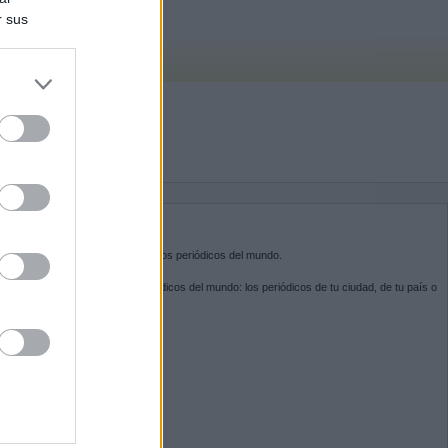
r sus
do nuestra
BRE KIOSKO.NET
sko.net
es la puerta de entrada a los periódicos del mundo.
ega por las portadas de los periódicos del mundo: los periódicos de tu ciudad, de tu país o
 otro extremo del mundo.
GUENOS