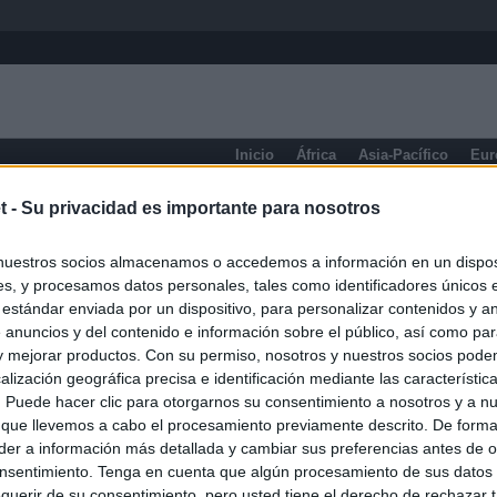
Inicio
África
Asia-Pacífico
Eur
eneral
t -
Su privacidad es importante para nosotros
nuestros socios almacenamos o accedemos a información en un disposi
s, y procesamos datos personales, tales como identificadores únicos 
 estándar enviada por un dispositivo, para personalizar contenidos y a
 anuncios y del contenido e información sobre el público, así como pa
 y mejorar productos. Con su permiso, nosotros y nuestros socios podem
alización geográfica precisa e identificación mediante las característic
s. Puede hacer clic para otorgarnos su consentimiento a nosotros y a n
 que llevemos a cabo el procesamiento previamente descrito. De forma 
er a información más detallada y cambiar sus preferencias antes de o
nsentimiento. Tenga en cuenta que algún procesamiento de sus datos
querir de su consentimiento, pero usted tiene el derecho de rechazar t