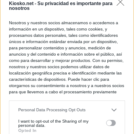
Kiosko.net -
Su privacidad es importante para
nosotros
Nosotros y nuestros socios almacenamos o accedemos a
información en un dispositivo, tales como cookies, y
procesamos datos personales, tales como identificadores
únicos e información estándar enviada por un dispositivo,
para personalizar contenidos y anuncios, medición de
anuncios y del contenido e información sobre el público, así
como para desarrollar y mejorar productos. Con su permiso,
nosotros y nuestros socios podemos utilizar datos de
localización geográfica precisa e identificación mediante las
características de dispositivos. Puede hacer clic para
otorgarnos su consentimiento a nosotros y a nuestros socios
para que llevemos a cabo el procesamiento previamente
descrito. De forma alternativa, puede acceder a información
más detallada y cambiar sus preferencias antes de otorgar o
Personal Data Processing Opt Outs
negar su consentimiento. Tenga en cuenta que algún
procesamiento de sus datos personales puede no requerir
I want to opt-out of the Sharing of my
de su consentimiento, pero usted tiene el derecho de
personal data.
rechazar tal procesamiento. Sus preferencias se aplicarán
Opted In