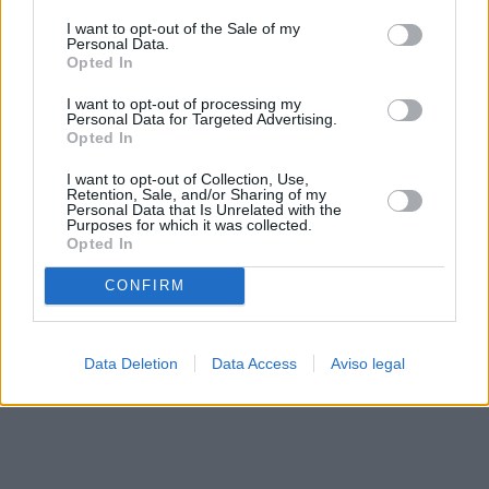
solo a este sitio web. Puede cambiar sus preferencias en
I want to opt-out of the Sale of my
cualquier momento entrando de nuevo en este sitio web o
Personal Data.
visitando nuestra política de privacidad.
Opted In
I want to opt-out of processing my
Personal Data for Targeted Advertising.
Opted In
I want to opt-out of Collection, Use,
Retention, Sale, and/or Sharing of my
Personal Data that Is Unrelated with the
Purposes for which it was collected.
Opted In
CONFIRM
Data Deletion
Data Access
Aviso legal