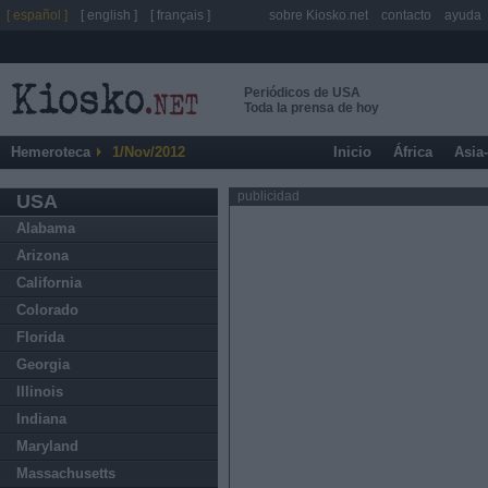
[ español ]
[ english ]
[ français ]
sobre Kiosko.net
contacto
ayuda
Periódicos de USA
Toda la prensa de hoy
Hemeroteca
1/Nov/2012
Inicio
África
Asia
publicidad
USA
Alabama
Arizona
California
Colorado
Florida
Georgia
Illinois
Indiana
Maryland
Massachusetts