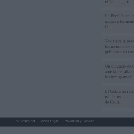
el 15 de agosto:
La Fiscalía actu
acojan a los meno
Ceuta
Vox eleva la pres
los menores de C
gobiernan en coa
Un diputado de 
ante la Fiscalía 
los inmigrantes”
El Gobierno rech
ministros acudan 
de Ceuta
© Kiosko.net
Aviso Legal
Privacidad y Cookies