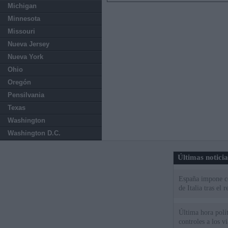
Michigan
Minnesota
Missouri
Nueva Jersey
Nueva York
Ohio
Oregón
Pensilvania
Texas
Washington
Washington D.C.
Últimas notici
España impone co
de Italia tras el
Última hora polít
controles a los vi