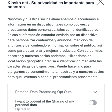
Kiosko.net -
Su privacidad es importante para
nosotros
Nosotros y nuestros socios almacenamos o accedemos a
información en un dispositivo, tales como cookies, y
procesamos datos personales, tales como identificadores
únicos e información estándar enviada por un dispositivo,
para personalizar contenidos y anuncios, medición de
anuncios y del contenido e información sobre el público, así
como para desarrollar y mejorar productos. Con su permiso,
nosotros y nuestros socios podemos utilizar datos de
localización geográfica precisa e identificación mediante las
características de dispositivos. Puede hacer clic para
otorgarnos su consentimiento a nosotros y a nuestros socios
para que llevemos a cabo el procesamiento previamente
descrito. De forma alternativa, puede acceder a información
más detallada y cambiar sus preferencias antes de otorgar o
Personal Data Processing Opt Outs
negar su consentimiento. Tenga en cuenta que algún
procesamiento de sus datos personales puede no requerir
I want to opt-out of the Sharing of my
de su consentimiento, pero usted tiene el derecho de
personal data.
rechazar tal procesamiento. Sus preferencias se aplicarán
Opted In