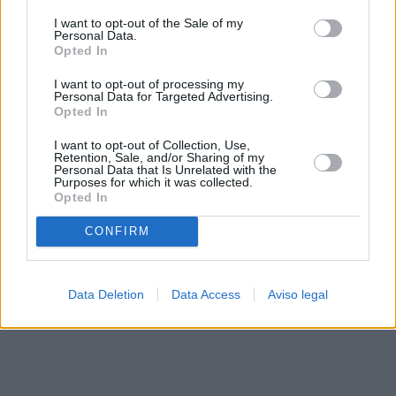
solo a este sitio web. Puede cambiar sus preferencias en
I want to opt-out of the Sale of my
cualquier momento entrando de nuevo en este sitio web o
Personal Data.
visitando nuestra política de privacidad.
Opted In
I want to opt-out of processing my
Personal Data for Targeted Advertising.
Opted In
I want to opt-out of Collection, Use,
Retention, Sale, and/or Sharing of my
Personal Data that Is Unrelated with the
Purposes for which it was collected.
Opted In
CONFIRM
Data Deletion
Data Access
Aviso legal