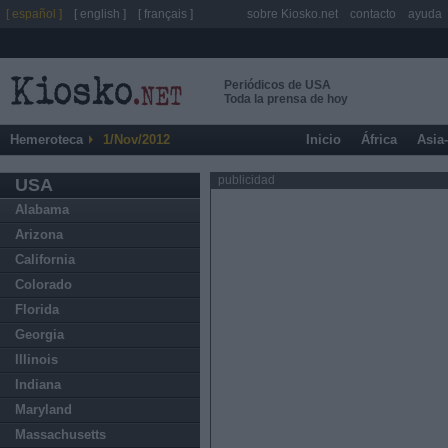
[ español ]
[ english ]
[ français ]
sobre Kiosko.net
contacto
ayuda
Periódicos de USA
Toda la prensa de hoy
Hemeroteca
1/Nov/2012
Inicio
África
Asia
publicidad
USA
Alabama
Arizona
California
Colorado
Florida
Georgia
Illinois
Indiana
Maryland
Massachusetts