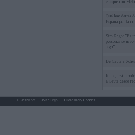
choque con Melo
Qué hay detrás d
España por la cri
Sira Rego: "Es i
personas se muev
algo"
De Ceu
Rutas, testimonio
a Ceuta desde red
© Kiosko.net
Aviso Legal
Privacidad y Cookies