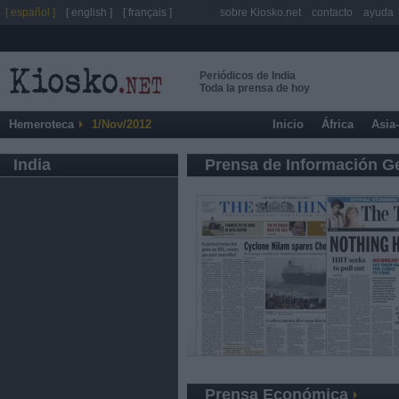
[ español ]
[ english ]
[ français ]
sobre Kiosko.net
contacto
ayuda
Periódicos de India
Toda la prensa de hoy
Hemeroteca
1/Nov/2012
Inicio
África
Asia
India
Prensa de Información G
Prensa Económica