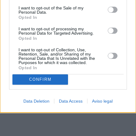
solo a este sitio web. Puede cambiar sus preferencias en
I want to opt-out of the Sale of my
cualquier momento entrando de nuevo en este sitio web o
Personal Data.
visitando nuestra política de privacidad.
Opted In
I want to opt-out of processing my
Personal Data for Targeted Advertising.
Opted In
I want to opt-out of Collection, Use,
Retention, Sale, and/or Sharing of my
Personal Data that Is Unrelated with the
Purposes for which it was collected.
Opted In
CONFIRM
Data Deletion
Data Access
Aviso legal