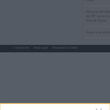
Herencia del esc
del PP: así es l
ático de Ayuso
Ayuso o la embr
© Kiosko.net
Aviso Legal
Privacidad y Cookies