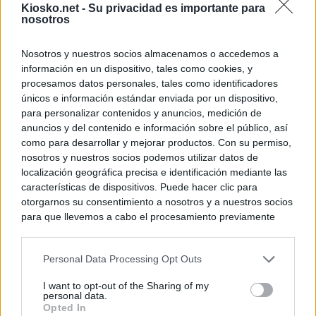
Kiosko.net -
Su privacidad es importante para
nosotros
Nosotros y nuestros socios almacenamos o accedemos a
información en un dispositivo, tales como cookies, y
procesamos datos personales, tales como identificadores
únicos e información estándar enviada por un dispositivo,
para personalizar contenidos y anuncios, medición de
anuncios y del contenido e información sobre el público, así
como para desarrollar y mejorar productos. Con su permiso,
nosotros y nuestros socios podemos utilizar datos de
localización geográfica precisa e identificación mediante las
características de dispositivos. Puede hacer clic para
otorgarnos su consentimiento a nosotros y a nuestros socios
para que llevemos a cabo el procesamiento previamente
descrito. De forma alternativa, puede acceder a información
más detallada y cambiar sus preferencias antes de otorgar o
Personal Data Processing Opt Outs
negar su consentimiento. Tenga en cuenta que algún
procesamiento de sus datos personales puede no requerir
I want to opt-out of the Sharing of my
de su consentimiento, pero usted tiene el derecho de
personal data.
rechazar tal procesamiento. Sus preferencias se aplicarán
Opted In