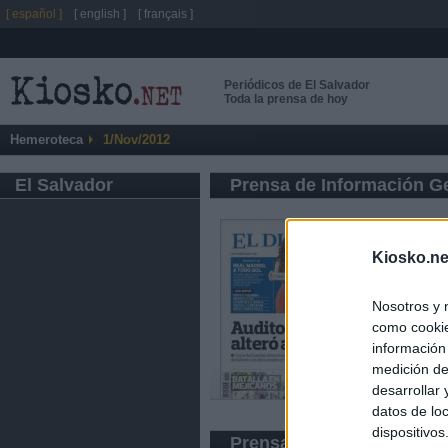
[ español ]
[ english ]
[ français ]
Periódicos de El Salvador
Toda la prensa de hoy
Hemeroteca
1/Nov/2012
El Salvador
Prensa de Información G
Kiosko.ne
Nosotros y 
como cookie
información
medición de
desarrollar
datos de loc
dispositivo
Prensa Deportiva