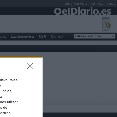
sobre Kiosko.net
contacto
ayuda
opa
Latinoamérica
USA
Canadá
tivo, tales
e
nuncios,
ra
os utilizar
as de
uestros