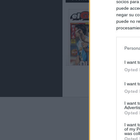
socios para
puede acced
negar su co
puede no re
procesamien
preferencia
política de 
Persona
I want t
Opted 
I want t
Opted 
I want 
Últimas notic
Advertis
Opted 
El Gobierno da u
I want t
España o adopt
of my P
was col
Opted 