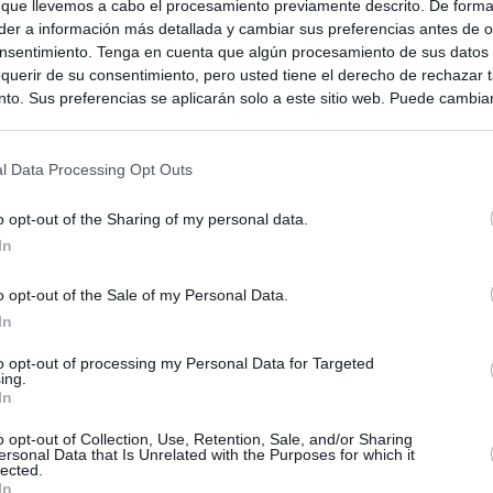
 que llevemos a cabo el procesamiento previamente descrito. De forma 
er a información más detallada y cambiar sus preferencias antes de o
nsentimiento. Tenga en cuenta que algún procesamiento de sus datos
querir de su consentimiento, pero usted tiene el derecho de rechazar t
to. Sus preferencias se aplicarán solo a este sitio web. Puede cambia
s en cualquier momento entrando de nuevo en este sitio web o visitan
privacidad.
l Data Processing Opt Outs
o opt-out of the Sharing of my personal data.
In
o opt-out of the Sale of my Personal Data.
In
to opt-out of processing my Personal Data for Targeted
ias
ing.
SO
In
Kio
n ultimátum a Italia: o levanta los controles a viajeros de
o opt-out of Collection, Use, Retention, Sale, and/or Sharing
ará "medidas proporcionales"
ersonal Data that Is Unrelated with the Purposes for which it
Nav
lected.
del
In