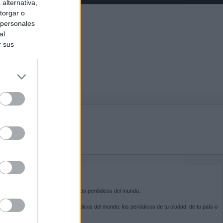
alternativa,
torgar o
 personales
al
r sus
do nuestra
BRE KIOSKO.NET
sko.net
es la puerta de entrada a los periódicos del mundo.
ega por las portadas de los periódicos del mundo: los periódicos de tu ciudad, de tu país o
 otro extremo del mundo.