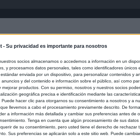
Inicio
África
Asia-Pacífico
Eur
t -
Su privacidad es importante para nosotros
nuestros socios almacenamos o accedemos a información en un disposi
s, y procesamos datos personales, tales como identificadores únicos 
 estándar enviada por un dispositivo, para personalizar contenidos y a
 anuncios y del contenido e información sobre el público, así como pa
 y mejorar productos. Con su permiso, nosotros y nuestros socios podem
alización geográfica precisa e identificación mediante las característic
s. Puede hacer clic para otorgarnos su consentimiento a nosotros y a n
ias
SO
 que llevemos a cabo el procesamiento previamente descrito. De forma 
er a información más detallada y cambiar sus preferencias antes de o
Kio
ntroles a los viajeros procedentes de Italia tras el rechazo de
nsentimiento. Tenga en cuenta que algún procesamiento de sus datos
los
Nav
querir de su consentimiento, pero usted tiene el derecho de rechazar t
del
to. Sus preferencias se aplicarán solo a este sitio web. Puede cambia
el ultimátum del Gobierno y mantiene los controles a viajeros de
SÍ