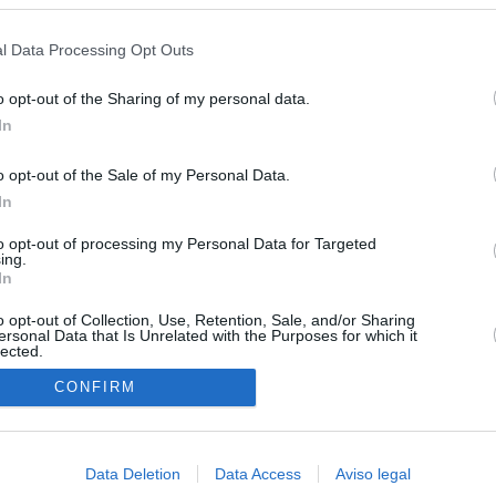
s en cualquier momento entrando de nuevo en este sitio web o visitan
 15 de agosto: "No aceptamos imposiciones"
privacidad.
l Data Processing Opt Outs
uará contra las comunidades que no acojan a los menores
 crisis de Ceuta
o opt-out of the Sharing of my personal data.
In
esión sobre el PP por la acogida de los menores de Ceuta en las
e gobiernan en coalición
o opt-out of the Sale of my Personal Data.
In
 Compromís denuncia a Figaredo ante la Fiscalía del Supremo
azar a los inmigrantes” de Ceuta
to opt-out of processing my Personal Data for Targeted
ing.
haza el intento del PP de que los ministros acudan al Senado en
In
isis de Ceuta
o opt-out of Collection, Use, Retention, Sale, and/or Sharing
ersonal Data that Is Unrelated with the Purposes for which it
lected.
In
CONFIRM
Data Deletion
Data Access
Aviso legal