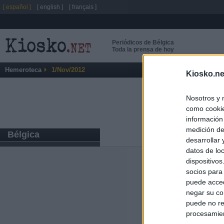
[ español ]
[ english ]
[ français ]
Periódicos de Bélgica
Toda la prensa de hoy
Hemeroteca
1/Nov/2012
Kiosko.ne
Nosotros y 
como cookie
información
medición de
Bélgica
desarrollar
datos de loc
dispositivo
Últimas notic
socios para
puede acced
España impone co
negar su co
Meloni a quitar
puede no re
procesamien
Italia rechaza 