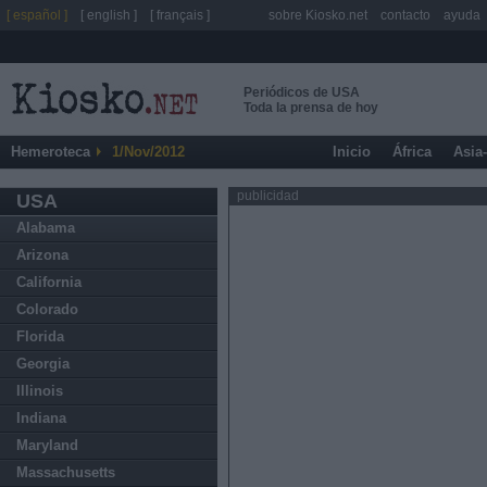
[ español ]
[ english ]
[ français ]
sobre Kiosko.net
contacto
ayuda
Periódicos de USA
Toda la prensa de hoy
Hemeroteca
1/Nov/2012
Inicio
África
Asia
publicidad
USA
Alabama
Arizona
California
Colorado
Florida
Georgia
Illinois
Indiana
Maryland
Massachusetts