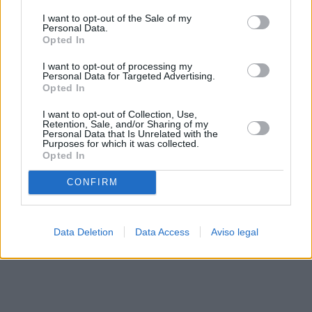
solo a este sitio web. Puede cambiar sus preferencias en
I want to opt-out of the Sale of my
cualquier momento entrando de nuevo en este sitio web o
Personal Data.
visitando nuestra política de privacidad.
Opted In
I want to opt-out of processing my
Personal Data for Targeted Advertising.
Opted In
I want to opt-out of Collection, Use,
Retention, Sale, and/or Sharing of my
Personal Data that Is Unrelated with the
Purposes for which it was collected.
Opted In
CONFIRM
Data Deletion
Data Access
Aviso legal