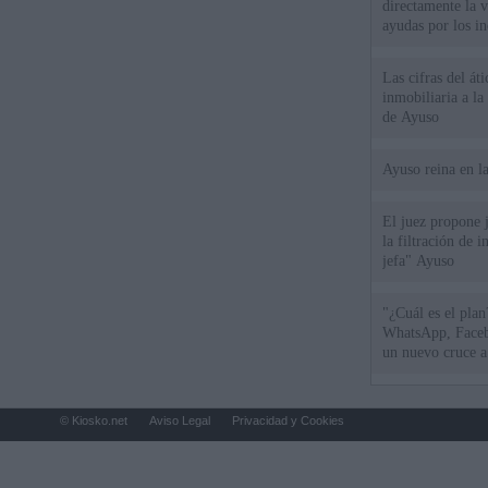
directamente la 
ayudas por los i
Las cifras del át
inmobiliaria a l
de Ayuso
Ayuso reina en l
El juez propone j
la filtración de i
jefa" Ayuso
"¿Cuál es el plan
WhatsApp, Faceb
un nuevo cruce a
15 de agosto
© Kiosko.net
Aviso Legal
Privacidad y Cookies