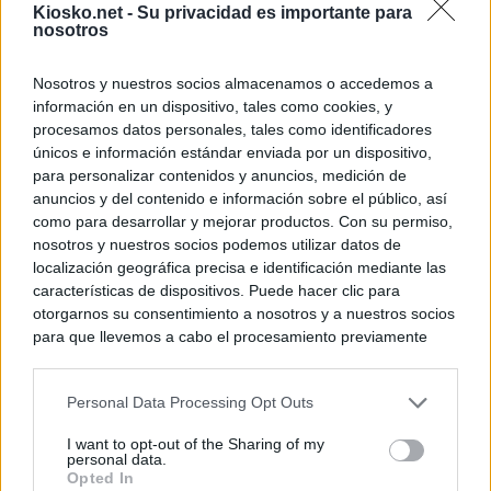
Kiosko.net -
Su privacidad es importante para
nosotros
Nosotros y nuestros socios almacenamos o accedemos a
información en un dispositivo, tales como cookies, y
procesamos datos personales, tales como identificadores
únicos e información estándar enviada por un dispositivo,
para personalizar contenidos y anuncios, medición de
anuncios y del contenido e información sobre el público, así
como para desarrollar y mejorar productos. Con su permiso,
nosotros y nuestros socios podemos utilizar datos de
localización geográfica precisa e identificación mediante las
características de dispositivos. Puede hacer clic para
otorgarnos su consentimiento a nosotros y a nuestros socios
para que llevemos a cabo el procesamiento previamente
descrito. De forma alternativa, puede acceder a información
más detallada y cambiar sus preferencias antes de otorgar o
Personal Data Processing Opt Outs
negar su consentimiento. Tenga en cuenta que algún
procesamiento de sus datos personales puede no requerir
I want to opt-out of the Sharing of my
de su consentimiento, pero usted tiene el derecho de
personal data.
rechazar tal procesamiento. Sus preferencias se aplicarán
Opted In