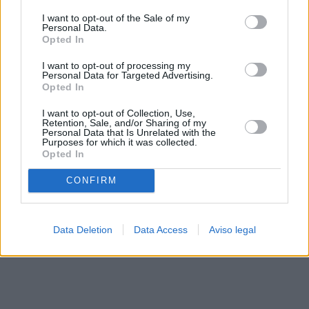
solo a este sitio web. Puede cambiar sus preferencias en
I want to opt-out of the Sale of my
cualquier momento entrando de nuevo en este sitio web o
Personal Data.
visitando nuestra política de privacidad.
Opted In
I want to opt-out of processing my
Personal Data for Targeted Advertising.
Opted In
I want to opt-out of Collection, Use,
Retention, Sale, and/or Sharing of my
Personal Data that Is Unrelated with the
Purposes for which it was collected.
Opted In
CONFIRM
Data Deletion
Data Access
Aviso legal