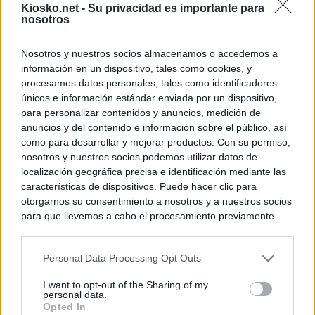
Kiosko.net -
Su privacidad es importante para
principales, un 3
nosotros
Nosotros y nuestros socios almacenamos o accedemos a
© Kiosko.net
Aviso Legal
Privacidad y Cookies
información en un dispositivo, tales como cookies, y
procesamos datos personales, tales como identificadores
únicos e información estándar enviada por un dispositivo,
para personalizar contenidos y anuncios, medición de
anuncios y del contenido e información sobre el público, así
como para desarrollar y mejorar productos. Con su permiso,
nosotros y nuestros socios podemos utilizar datos de
localización geográfica precisa e identificación mediante las
características de dispositivos. Puede hacer clic para
otorgarnos su consentimiento a nosotros y a nuestros socios
para que llevemos a cabo el procesamiento previamente
descrito. De forma alternativa, puede acceder a información
más detallada y cambiar sus preferencias antes de otorgar o
Personal Data Processing Opt Outs
negar su consentimiento. Tenga en cuenta que algún
procesamiento de sus datos personales puede no requerir
I want to opt-out of the Sharing of my
de su consentimiento, pero usted tiene el derecho de
personal data.
rechazar tal procesamiento. Sus preferencias se aplicarán
Opted In