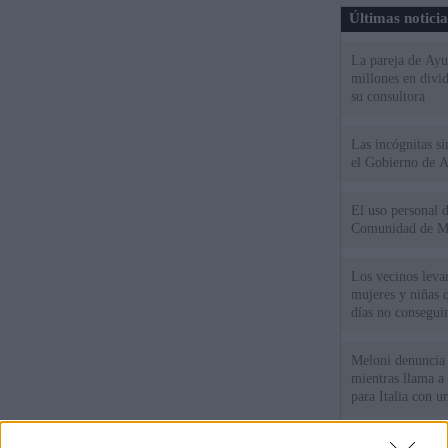
Últimas notici
La pareja de Ayu
millones en divi
su consultora
Las incógnitas s
el Gobierno de 
El uso personal d
Comunidad de M
Los vecinos leva
mujeres y niñas 
días no consegu
Meloni denuncia 
mientras llama a
para Italia con 
España tiene cas