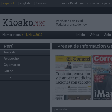
[ español ]
[ english ]
[ français ]
sobre Kiosko.net
contacto
ayuda
Periódicos de Perú
Toda la prensa de hoy
Hemeroteca
1/Nov/2012
Inicio
África
Asia
Perú
Prensa de Información G
Ancash
Ayacucho
Cajamarca
Cuzco
Lima
publicidad