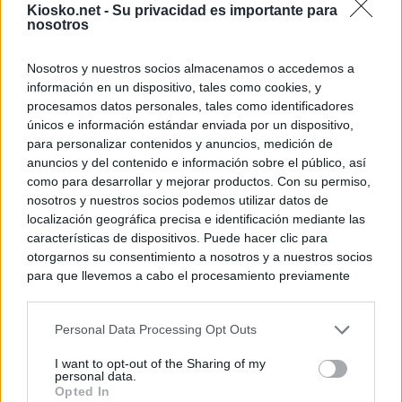
Kiosko.net -
Su privacidad es importante para
personas se muev
nosotros
algo"
Nosotros y nuestros socios almacenamos o accedemos a
información en un dispositivo, tales como cookies, y
© Kiosko.net
Aviso Legal
Privacidad y Cookies
procesamos datos personales, tales como identificadores
únicos e información estándar enviada por un dispositivo,
para personalizar contenidos y anuncios, medición de
anuncios y del contenido e información sobre el público, así
como para desarrollar y mejorar productos. Con su permiso,
nosotros y nuestros socios podemos utilizar datos de
localización geográfica precisa e identificación mediante las
características de dispositivos. Puede hacer clic para
otorgarnos su consentimiento a nosotros y a nuestros socios
para que llevemos a cabo el procesamiento previamente
descrito. De forma alternativa, puede acceder a información
más detallada y cambiar sus preferencias antes de otorgar o
Personal Data Processing Opt Outs
negar su consentimiento. Tenga en cuenta que algún
procesamiento de sus datos personales puede no requerir
I want to opt-out of the Sharing of my
de su consentimiento, pero usted tiene el derecho de
personal data.
rechazar tal procesamiento. Sus preferencias se aplicarán
Opted In