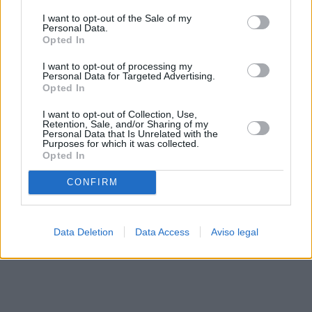
solo a este sitio web. Puede cambiar sus preferencias en
I want to opt-out of the Sale of my
cualquier momento entrando de nuevo en este sitio web o
Personal Data.
visitando nuestra política de privacidad.
Opted In
I want to opt-out of processing my
Personal Data for Targeted Advertising.
Opted In
I want to opt-out of Collection, Use,
Retention, Sale, and/or Sharing of my
Personal Data that Is Unrelated with the
Purposes for which it was collected.
Opted In
CONFIRM
Data Deletion
Data Access
Aviso legal