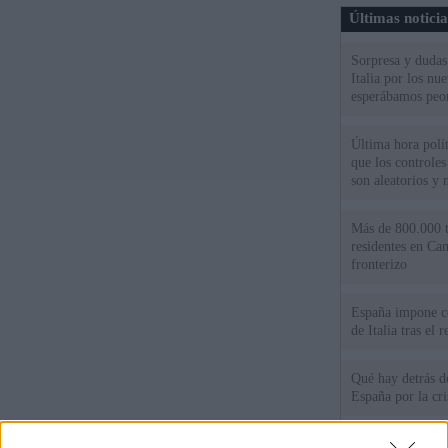
Últimas notici
Sorpresa y dudas 
Italia por los nu
esperábamos peo
Última hora polít
que los controles
son aleatorios y 
Más de 800.000 t
residentes en Can
fronterizo
España impone co
de Italia tras el
Qué hay detrás d
España por la cri
Sira Rego: "Es i