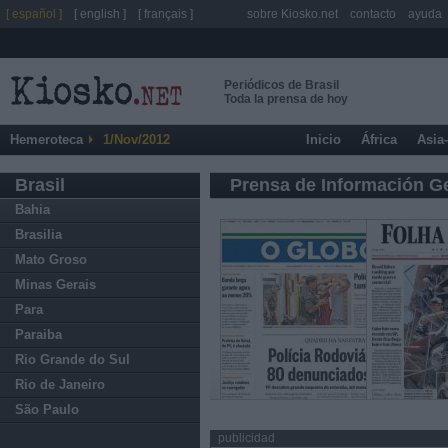
[ español ]
[ english ]
[ français ]
sobre Kiosko.net
contacto
ayuda
Periódicos de Brasil
Toda la prensa de hoy
Hemeroteca
1/Nov/2012
Inicio
África
Asia
Brasil
Prensa de Información G
Bahia
Brasilia
Mato Groso
Minas Gerais
Para
Paraiba
Rio Grande do Sul
Rio de Janeiro
São Paulo
publicidad