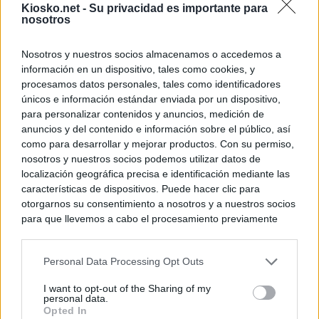
Kiosko.net -
Su privacidad es importante para
nosotros
Nosotros y nuestros socios almacenamos o accedemos a
información en un dispositivo, tales como cookies, y
procesamos datos personales, tales como identificadores
únicos e información estándar enviada por un dispositivo,
para personalizar contenidos y anuncios, medición de
anuncios y del contenido e información sobre el público, así
como para desarrollar y mejorar productos. Con su permiso,
nosotros y nuestros socios podemos utilizar datos de
localización geográfica precisa e identificación mediante las
características de dispositivos. Puede hacer clic para
otorgarnos su consentimiento a nosotros y a nuestros socios
para que llevemos a cabo el procesamiento previamente
descrito. De forma alternativa, puede acceder a información
más detallada y cambiar sus preferencias antes de otorgar o
Personal Data Processing Opt Outs
negar su consentimiento. Tenga en cuenta que algún
procesamiento de sus datos personales puede no requerir
I want to opt-out of the Sharing of my
de su consentimiento, pero usted tiene el derecho de
personal data.
rechazar tal procesamiento. Sus preferencias se aplicarán
Opted In