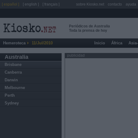
[ español ]
[ english ]
[ français ]
sobre Kiosko.net
contacto
ayuda
Periódicos de Australia
Toda la prensa de hoy
Hemeroteca
11/Jul/2010
Inicio
África
Asia
publicidad
Australia
Brisbane
Canberra
Darwin
Melbourne
Perth
Sydney