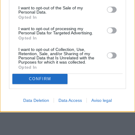
solo a este sitio web. Puede cambiar sus preferencias en
I want to opt-out of the Sale of my
cualquier momento entrando de nuevo en este sitio web o
Personal Data.
visitando nuestra política de privacidad.
Opted In
I want to opt-out of processing my
Personal Data for Targeted Advertising.
Opted In
I want to opt-out of Collection, Use,
Retention, Sale, and/or Sharing of my
Personal Data that Is Unrelated with the
Purposes for which it was collected.
Opted In
CONFIRM
Data Deletion
Data Access
Aviso legal