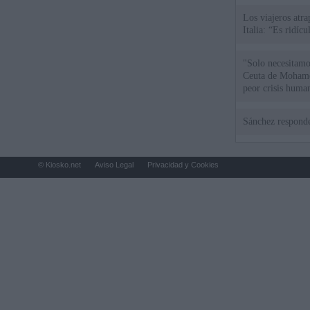
Los viajeros atra
Italia: “Es ridíc
"Solo necesitamo
Ceuta de Mohamed
peor crisis huma
Sánchez responde
© Kiosko.net
Aviso Legal
Privacidad y Cookies