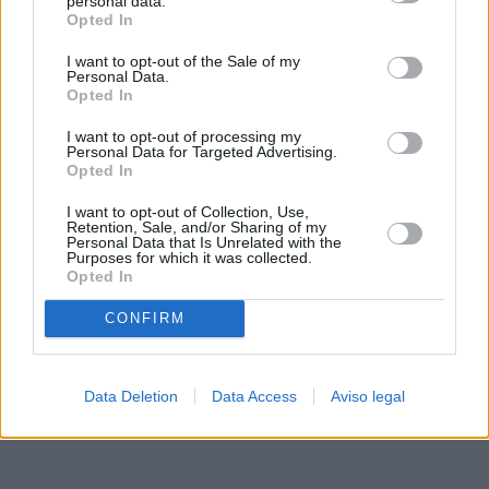
personal data.
rechazar tal procesamiento. Sus preferencias se aplicarán
Opted In
solo a este sitio web. Puede cambiar sus preferencias en
I want to opt-out of the Sale of my
cualquier momento entrando de nuevo en este sitio web o
Personal Data.
visitando nuestra política de privacidad.
Opted In
I want to opt-out of processing my
Personal Data for Targeted Advertising.
Opted In
I want to opt-out of Collection, Use,
Retention, Sale, and/or Sharing of my
Personal Data that Is Unrelated with the
Purposes for which it was collected.
Opted In
CONFIRM
Data Deletion
Data Access
Aviso legal