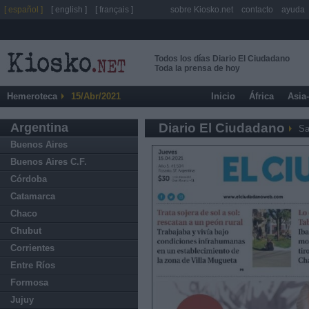
[ español ]
[ english ]
[ français ]
sobre Kiosko.net
contacto
ayuda
Todos los días Diario El Ciudadano
Toda la prensa de hoy
Hemeroteca
15/Abr/2021
Inicio
África
Asia
Argentina
Diario El Ciudadano
Sa
Buenos Aires
Buenos Aires C.F.
Córdoba
Catamarca
Chaco
Chubut
Corrientes
Entre Ríos
Formosa
Jujuy