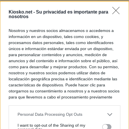
El uso personal d
Kiosko.net -
Su privacidad es importante para
Comunidad de M
nosotros
El Gobierno de A
Nosotros y nuestros socios almacenamos o accedemos a
de Gran Vía más
información en un dispositivo, tales como cookies, y
logró venderlo
procesamos datos personales, tales como identificadores
únicos e información estándar enviada por un dispositivo,
para personalizar contenidos y anuncios, medición de
© Kiosko.net
Aviso Legal
Privacidad y Cookies
anuncios y del contenido e información sobre el público, así
como para desarrollar y mejorar productos. Con su permiso,
nosotros y nuestros socios podemos utilizar datos de
localización geográfica precisa e identificación mediante las
características de dispositivos. Puede hacer clic para
otorgarnos su consentimiento a nosotros y a nuestros socios
para que llevemos a cabo el procesamiento previamente
descrito. De forma alternativa, puede acceder a información
más detallada y cambiar sus preferencias antes de otorgar o
Personal Data Processing Opt Outs
negar su consentimiento. Tenga en cuenta que algún
procesamiento de sus datos personales puede no requerir
I want to opt-out of the Sharing of my
de su consentimiento, pero usted tiene el derecho de