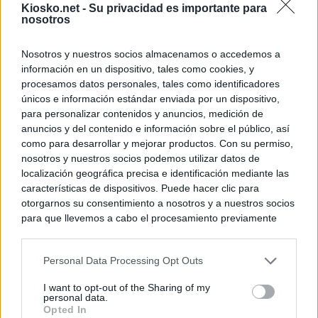
Kiosko.net -
Su privacidad es importante para
nosotros
Nosotros y nuestros socios almacenamos o accedemos a
información en un dispositivo, tales como cookies, y
procesamos datos personales, tales como identificadores
únicos e información estándar enviada por un dispositivo,
para personalizar contenidos y anuncios, medición de
anuncios y del contenido e información sobre el público, así
como para desarrollar y mejorar productos. Con su permiso,
nosotros y nuestros socios podemos utilizar datos de
localización geográfica precisa e identificación mediante las
características de dispositivos. Puede hacer clic para
otorgarnos su consentimiento a nosotros y a nuestros socios
para que llevemos a cabo el procesamiento previamente
descrito. De forma alternativa, puede acceder a información
más detallada y cambiar sus preferencias antes de otorgar o
Personal Data Processing Opt Outs
negar su consentimiento. Tenga en cuenta que algún
procesamiento de sus datos personales puede no requerir
I want to opt-out of the Sharing of my
de su consentimiento, pero usted tiene el derecho de
personal data.
rechazar tal procesamiento. Sus preferencias se aplicarán
Opted In