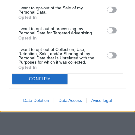
solo a este sitio web. Puede cambiar sus preferencias en
I want to opt-out of the Sale of my
cualquier momento entrando de nuevo en este sitio web o
Personal Data.
visitando nuestra política de privacidad.
Opted In
I want to opt-out of processing my
Personal Data for Targeted Advertising.
Opted In
I want to opt-out of Collection, Use,
Retention, Sale, and/or Sharing of my
Personal Data that Is Unrelated with the
Purposes for which it was collected.
Opted In
CONFIRM
Data Deletion
Data Access
Aviso legal