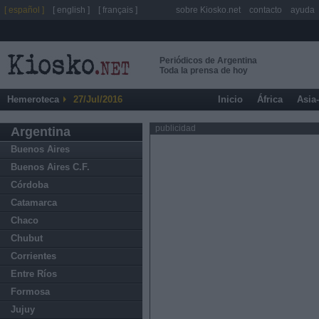
[ español ]
[ english ]
[ français ]
sobre Kiosko.net
contacto
ayuda
Periódicos de Argentina
Toda la prensa de hoy
Hemeroteca
27/Jul/2016
Inicio
África
Asia
publicidad
Argentina
Buenos Aires
Buenos Aires C.F.
Córdoba
Catamarca
Chaco
Chubut
Corrientes
Entre Ríos
Formosa
Jujuy