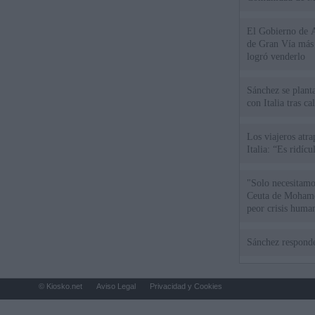
El Gobierno de A
de Gran Vía más
logró venderlo
Sánchez se plant
con Italia tras c
Los viajeros atra
Italia: “Es ridíc
"Solo necesitamo
Ceuta de Mohamed
peor crisis huma
Sánchez responde
© Kiosko.net
Aviso Legal
Privacidad y Cookies