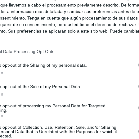
 que llevemos a cabo el procesamiento previamente descrito. De forma 
er a información más detallada y cambiar sus preferencias antes de o
nsentimiento. Tenga en cuenta que algún procesamiento de sus datos
querir de su consentimiento, pero usted tiene el derecho de rechazar t
to. Sus preferencias se aplicarán solo a este sitio web. Puede cambia
s en cualquier momento entrando de nuevo en este sitio web o visitan
privacidad.
l Data Processing Opt Outs
o opt-out of the Sharing of my personal data.
In
o opt-out of the Sale of my Personal Data.
In
to opt-out of processing my Personal Data for Targeted
ing.
In
ias
SO
o opt-out of Collection, Use, Retention, Sale, and/or Sharing
ersonal Data that Is Unrelated with the Purposes for which it
Kio
 que Ayuso señaló por la compra del ático: "Lo que no se dice es
lected.
ene residencia oficial para la presidenta"