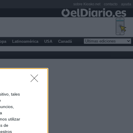
sobre Kiosko.net
contacto
ayuda
opa
Latinoamérica
USA
Canadá
tivo, tales
e
nuncios,
ra
os utilizar
as de
uestros