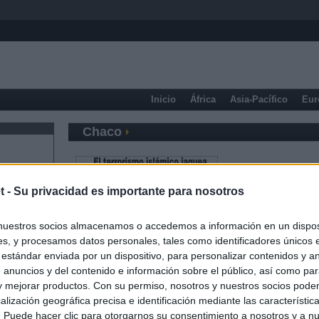
Inicio
África
Asia-Pacífico
Eur
Chaco
t -
Su privacidad es importante para nosotros
nuestros socios almacenamos o accedemos a información en un disposi
s, y procesamos datos personales, tales como identificadores únicos 
 estándar enviada por un dispositivo, para personalizar contenidos y a
 anuncios y del contenido e información sobre el público, así como pa
 y mejorar productos. Con su permiso, nosotros y nuestros socios podem
alización geográfica precisa e identificación mediante las característic
s. Puede hacer clic para otorgarnos su consentimiento a nosotros y a n