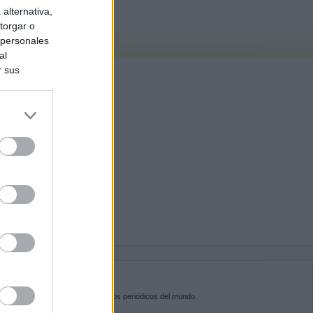
alternativa,
torgar o
 personales
al
r sus
do nuestra
BRE KIOSKO.NET
sko.net
es la puerta de entrada a los periódicos del mundo.