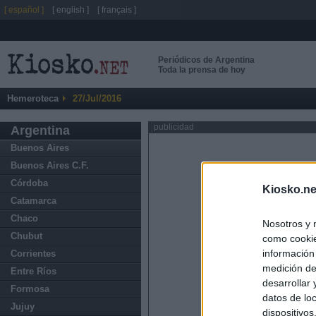
[ español ]
[ english ]
[ français ]
Periódicos de Argentina
Toda la prensa de hoy
Hemeroteca
27/Jul/2016
publicidad
Argentina
Buenos Aires
Buenos Aires C.F.
Córdoba
Kiosko.ne
Catamarca
Chaco
Nosotros y 
Chubut
como cookie
información
Corrientes
medición de
Entre Ríos
desarrollar
Formosa
datos de loc
Jujuy
dispositivo