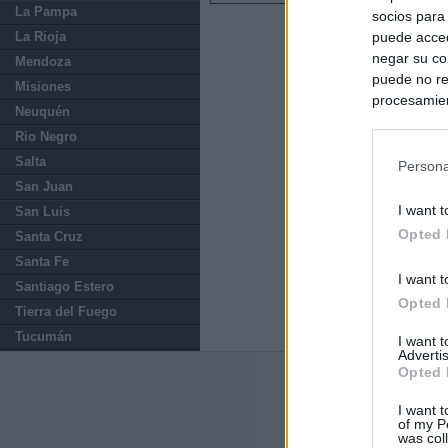
La Pampa
socios para
La Rioja
puede acced
negar su co
Mendoza
puede no re
Misiones
procesamien
Neuquén
preferencia
Rio Negro
política de 
Salta
Persona
San Juan
I want t
San Luis
Opted 
Santa Cruz
Santa Fe
I want t
Santiago Estero
Opted 
Tierra del Fuego
Tucumán
I want 
Advertis
Opted 
Últimas notic
I want t
of my P
El consejero al
was col
que Madrid no ti