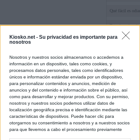
Qué fácil es odi
Tatuajes, cicatri
que busca a los d
Kiosko.net -
Su privacidad es importante para
Ceuta
nosotros
Herencia del esc
Nosotros y nuestros socios almacenamos o accedemos a
del PP: así es l
ático de Ayuso
información en un dispositivo, tales como cookies, y
procesamos datos personales, tales como identificadores
únicos e información estándar enviada por un dispositivo,
para personalizar contenidos y anuncios, medición de
© Kiosko.net
Aviso Legal
Privacidad y Cookies
anuncios y del contenido e información sobre el público, así
como para desarrollar y mejorar productos. Con su permiso,
nosotros y nuestros socios podemos utilizar datos de
localización geográfica precisa e identificación mediante las
características de dispositivos. Puede hacer clic para
otorgarnos su consentimiento a nosotros y a nuestros socios
para que llevemos a cabo el procesamiento previamente
descrito. De forma alternativa, puede acceder a información