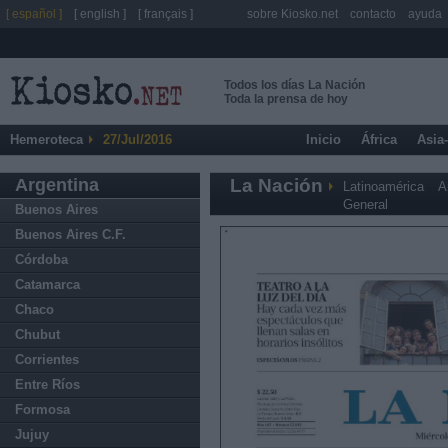
[ español ]
[ english ]
[ français ]
sobre Kiosko.net
contacto
ayuda
Todos los días La Nación
Toda la prensa de hoy
Hemeroteca
27/Jul/2016
Inicio
África
Asia
Argentina
La Nación
Latinoamérica
A
General
Buenos Aires
Buenos Aires C.F.
Córdoba
Catamarca
Chaco
Chubut
Corrientes
Entre Ríos
Formosa
Jujuy