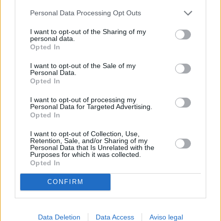
más detallada y cambiar sus preferencias antes de otorgar o
Personal Data Processing Opt Outs
negar su consentimiento. Tenga en cuenta que algún
procesamiento de sus datos personales puede no requerir
I want to opt-out of the Sharing of my
de su consentimiento, pero usted tiene el derecho de
personal data.
rechazar tal procesamiento. Sus preferencias se aplicarán
Opted In
solo a este sitio web. Puede cambiar sus preferencias en
I want to opt-out of the Sale of my
cualquier momento entrando de nuevo en este sitio web o
Personal Data.
visitando nuestra política de privacidad.
Opted In
I want to opt-out of processing my
Personal Data for Targeted Advertising.
Opted In
I want to opt-out of Collection, Use,
Retention, Sale, and/or Sharing of my
Personal Data that Is Unrelated with the
Purposes for which it was collected.
Opted In
CONFIRM
Data Deletion
Data Access
Aviso legal